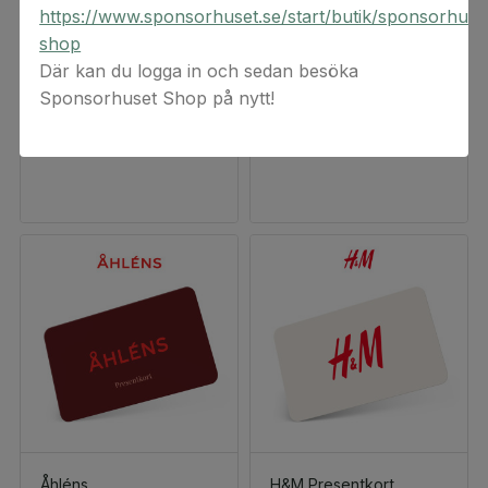
https://www.sponsorhuset.se/start/butik/sponsorhuse
shop
Zalando
Restaurangguiden
Där kan du logga in och sedan besöka
Presentkort
Presentkort
Sponsorhuset Shop på nytt!
100 kr
200 kr
Åhléns
H&M Presentkort