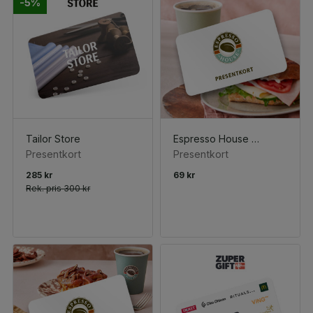
-5%
Tailor Store
Espresso House Frukostmacka + Bryggkaffe/Te
Presentkort
Presentkort
285 kr
69 kr
Rek. pris
300 kr