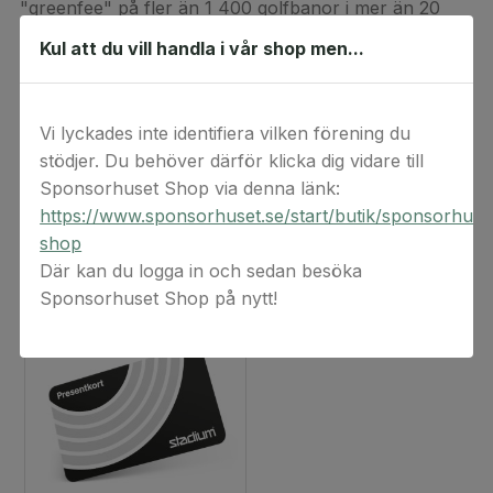
"greenfee" på fler än 1 400 golfbanor i mer än 20
länder. Som Golfamore säger: Mer golf är bättre än
Kul att du vill handla i vår shop men...
lite golf.
Mer info:
Golfamore
.
Vi lyckades inte identifiera vilken förening du
stödjer. Du behöver därför klicka dig vidare till
Sponsorhuset Shop via denna länk:
https://www.sponsorhuset.se/start/butik/sponsorhuse
Relaterade produkter
shop
Där kan du logga in och sedan besöka
Sponsorhuset Shop på nytt!