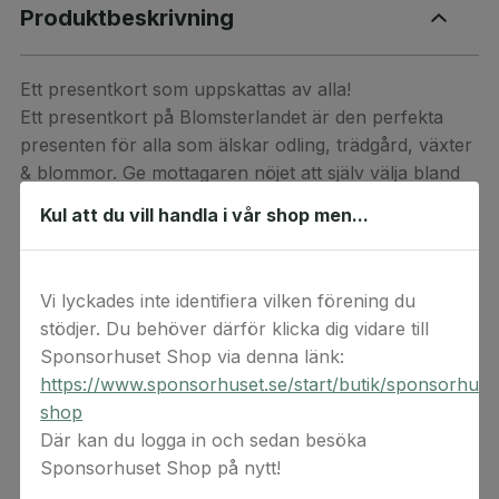
Produktbeskrivning
Ett presentkort som uppskattas av alla!
Ett presentkort på Blomsterlandet är den perfekta
presenten för alla som älskar odling, trädgård, växter
& blommor. Ge mottagaren nöjet att själv välja bland
Blomsterlandets stora urval av växter, blommor,
Kul att du vill handla i vår shop men...
tillbehör & inredning.
Presentkortet kan användas på alla Blomsterlandets
butiker och på blomsterlandet.se och är giltigt i 3 år
Vi lyckades inte identifiera vilken förening du
från laddningsdatumet. Det går att delbetala med
stödjer. Du behöver därför klicka dig vidare till
presentkortet både i butik och online, kvarvarande
Sponsorhuset Shop via denna länk:
belopp ligger kvar på presentkortet. Du kan
https://www.sponsorhuset.se/start/butik/sponsorhuse
kontrollera saldo och giltighetstid
här
.
shop
Där kan du logga in och sedan besöka
Välkommen till Blomsterlandet!
Sponsorhuset Shop på nytt!