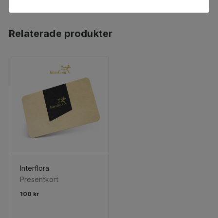
Relaterade produkter
Interflora
Presentkort
100 kr