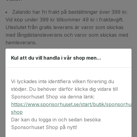
Zalando har fri frakt på beställningar över 399 kr.
Vid köp under 399 kr tillkommer 49 kr i fraktavgift.
Uteslutet från gratis leverans är varor som skickas
med långdistansleverans och varor som skickas med
hemleverans.
Alla värdekoder är giltiga i minst 1 år. Den exakta
Kul att du vill handla i vår shop men...
giltighetstiden kan du se när du får värdekoden via e-
post efter att du slutfört din beställning.
Vi lyckades inte identifiera vilken förening du
Max 2250 kr i presentkort per köp.
stödjer. Du behöver därför klicka dig vidare till
Kan endast lösas in mot Zalandos modesortiment
Sponsorhuset Shop via denna länk:
(gäller även på rea).*
https://www.sponsorhuset.se/start/butik/sponsorhuse
shop
*Se
Där kan du logga in och sedan besöka
https://www.zalando.se/faq/Rabattkoder-and-
Sponsorhuset Shop på nytt!
presentkort