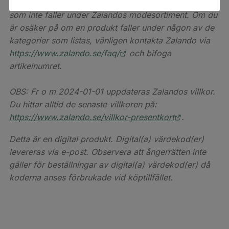
för fullständig information och lista över kategorier
som inte faller under Zalandos modesortiment. Om du
är osäker på om en produkt faller under någon av de
kategorier som listas, vänligen kontakta Zalando via
https://www.zalando.se/faq/
och bifoga
artikelnumret.
OBS: Fr o m 2024-01-01 uppdateras Zalandos villkor.
Du hittar alltid de senaste villkoren på:
https://www.zalando.se/villkor-presentkort
.
Detta är en digital produkt. Digital(a) värdekod(er)
levereras via e-post. Observera att ångerrätten inte
gäller för beställningar av digital(a) värdekod(er) då
koderna anses förbrukade vid köptillfället.