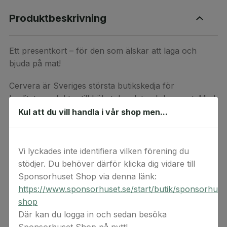
Produktbeskrivning
Ett presentkort – för den som älskar att laga och
bjuda på mat!
Cervera är Sveriges största butikskedja för
kvalitetsprodukter till köket, bordet och hemmet. Med
ett presentkort på Cervera kan hemmakocken eller
Kul att du vill handla i vår shop men...
inredningstoken enkelt skaffa sig precis det de vill ha.
Presentkortet kan användas i alla svenska Cervera-
Vi lyckades inte identifiera vilken förening du
butiker och online. Giltig i 3 år från
stödjer. Du behöver därför klicka dig vidare till
beställningsdatum.
Sponsorhuset Shop via denna länk:
https://www.sponsorhuset.se/start/butik/sponsorhuse
Detta är en digital produkt. Digital(a) värdekod(er)
shop
levereras via e-post. Observera att ångerrätten inte
Där kan du logga in och sedan besöka
gäller för beställningar av digital(a) värdekod(er) då