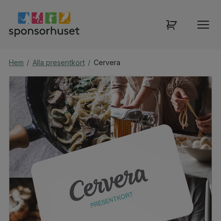
Hem
/
Alla presentkort
/
Cervera