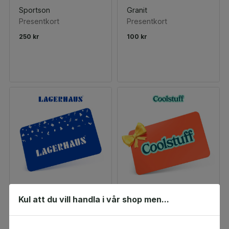
Sportson
Granit
Presentkort
Presentkort
250 kr
100 kr
Kul att du vill handla i vår shop men...
Lagerhaus
Coolstuff
Presentkort
50 kr