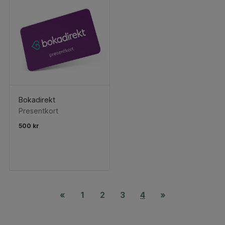
Bokadirekt
Presentkort
500 kr
«
1
2
3
4
»