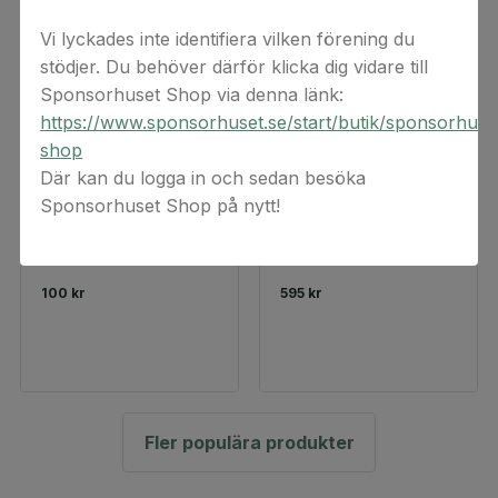
Vi lyckades inte identifiera vilken förening du
stödjer. Du behöver därför klicka dig vidare till
Sponsorhuset Shop via denna länk:
https://www.sponsorhuset.se/start/butik/sponsorhuse
shop
Där kan du logga in och sedan besöka
Sponsorhuset Shop på nytt!
H&M Presentkort
Golfamore
Presentkort
Presentkort
100 kr
595 kr
Fler populära produkter