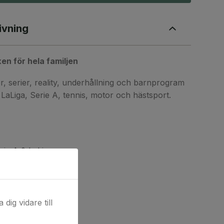
ivning
en för hela familjen
er, serier, reality, underhållning och barnprogram
LaLiga, Serie A, tennis, motor och hästsport.
rie A & LaLiga.
TP Tour.
dig vidare till
från GCT.