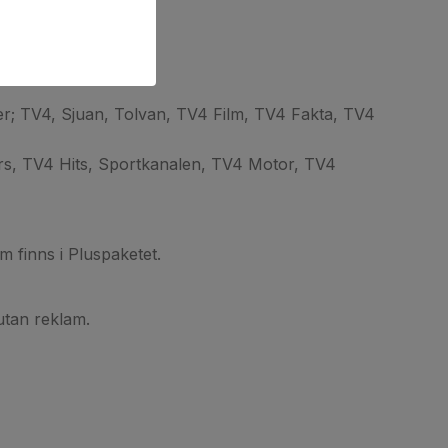
C & ERC.
er; TV4, Sjuan, Tolvan, TV4 Film, TV4 Fakta, TV4
rs, TV4 Hits, Sportkanalen, TV4 Motor, TV4
om finns i Pluspaketet.
tan reklam.