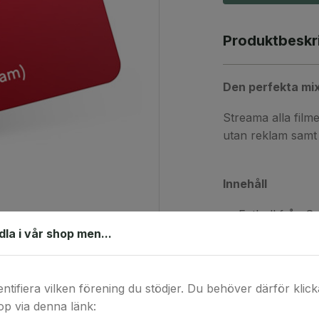
Produktbeskr
Den perfekta mix
Streama alla film
utan reklam samt 
Innehåll
Fotboll från Se
ndla i vår shop men...
Tennis från A
entifiera vilken förening du stödjer. Du behöver därför klicka 
p via denna länk:
Hästhoppning 