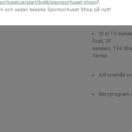
orhuset.se/start/butik/sponsorhuset-shop
 in och sedan besöka Sponsorhuset Shop på nytt!
Rally från WR
12 st TV-kanal
Guld, SF
kanalen, TV4 Sta
Tennis.
Allt innehåll s
Barnprogram u