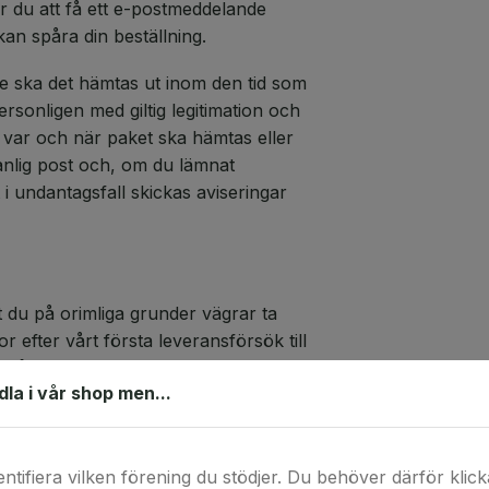
r du att få ett e-postmeddelande
kan spåra din beställning.
le ska det hämtas ut inom den tid som
ersonligen med giltig legitimation och
 var och när paket ska hämtas eller
vanlig post och, om du lämnat
i undantagsfall skickas aviseringar
 du på orimliga grunder vägrar ta
 efter vårt första leveransförsök till
på utlämningsstället har vi (utan att
ndla i vår shop men...
) rätt att:
der och eventuella andra kostnader
entifiera vilken förening du stödjer. Du behöver därför klicka 