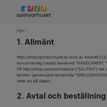
Hem
/
1. Allmänt
http://shop.sponsorhuset.se drivs av Awardit CL
koncernbolag (nedan benämnd ”HANDLAREN”, ”VI
På http://shop.sponsorhuset.se (”SAJTEN”) har d
tjänster (gemensamt benämnda ”ERBJUDANDEN”) m
hittar du på Sajten.
2. Avtal och beställning