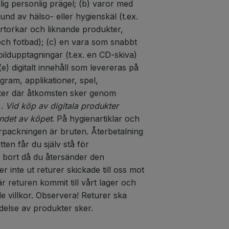
dlig personlig prägel; (b) varor med
nd av hälso- eller hygienskäl (t.ex.
rtorkar och liknande produkter,
och fotbad); (c) en vara som snabbt
 bildupptagningar (t.ex. en CD-skiva)
) digitalt innehåll som levereras på
ogram, applikationer, spel,
exter där åtkomsten sker genom
.
Vid köp av digitala produkter
andet av köpet
. På hygienartiklar och
örpackningen är bruten. Återbetalning
ten får du själv stå för
 bort då du återsänder den
er inte ut returer skickade till oss mot
är returen kommit till vårt lager och
 villkor. Observera! Returer ska
ndelse av produkter sker.