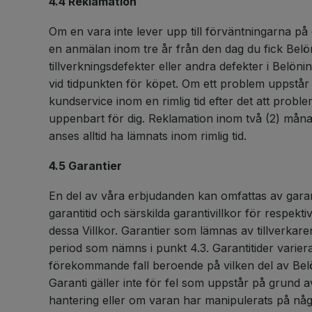
4.4 Reklamation
Om en vara inte lever upp till förväntningarna på g
en anmälan inom tre år från den dag du fick Belön
tillverkningsdefekter eller andra defekter i Belö
vid tidpunkten för köpet. Om ett problem uppstå
kundservice inom en rimlig tid efter det att proble
uppenbart för dig. Reklamation inom två (2) månad
anses alltid ha lämnats inom rimlig tid.
4.5 Garantier
En del av våra erbjudanden kan omfattas av garan
garantitid och särskilda garantivillkor för respekti
dessa Villkor. Garantier som lämnas av tillverkar
period som nämns i punkt 4.3. Garantitider varier
förekommande fall beroende på vilken del av Be
Garanti gäller inte för fel som uppstår på grund 
hantering eller om varan har manipulerats på någo