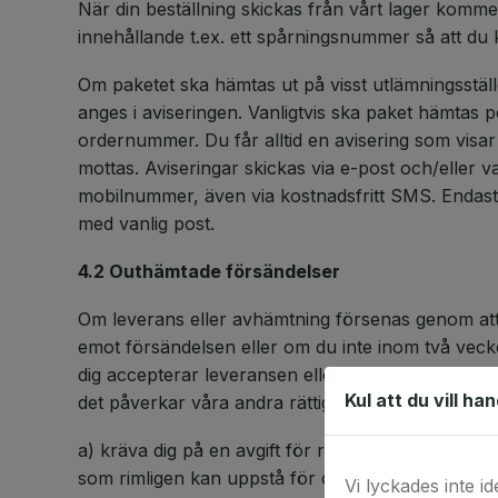
När din beställning skickas från vårt lager komme
innehållande t.ex. ett spårningsnummer så att du 
Om paketet ska hämtas ut på visst utlämningsstäl
anges i aviseringen. Vanligtvis ska paket hämtas p
ordernummer. Du får alltid en avisering som visar
mottas. Aviseringar skickas via e-post och/eller 
mobilnummer, även via kostnadsfritt SMS. Endast 
med vanlig post.
4.2 Outhämtade försändelser
Om leverans eller avhämtning försenas genom att
emot försändelsen eller om du inte inom två veckor
dig accepterar leveransen eller hämtar produkten 
Kul att du vill ha
det påverkar våra andra rättigheter och möjligheter
a) kräva dig på en avgift för rimliga lagerkostna
som rimligen kan uppstå för oss;
Vi lyckades inte id