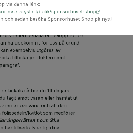
p via denna länk:
orhuset.se/start/butik/sponsorhuset-shop
 in och sedan besöka Sponsorhuset Shop på nytt!
av produkten och meddela dig att vi
återbetala köpesumman till dig eller
ller oss rätten behålla ett belopp för de
 kan ha uppkommit för oss på grund
 kan exempelvis utgöras av
kicka tillbaka produkten samt
paragraf.
ar skickats så har du 14 dagars
u tagit emot varan eller hämtat ut
tt varan är oanvänd och att den
a följesedeln/kvittot som medföljer
er ångerrätten t.o.m 31:e
 har tillverkats enligt dina