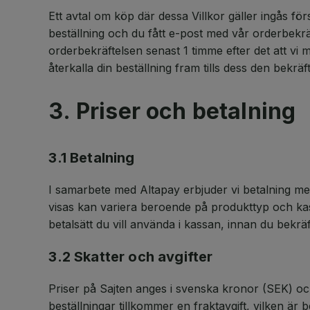
Ett avtal om köp där dessa Villkor gäller ingås först
beställning och du fått e-post med vår orderbekräft
orderbekräftelsen senast 1 timme efter det att vi m
återkalla din beställning fram tills dess den bekräf
3. Priser och betalning
3.1 Betalning
I samarbete med Altapay erbjuder vi betalning m
visas kan variera beroende på produkttyp och ka
betalsätt du vill använda i kassan, innan du bekrä
3.2 Skatter och avgifter
Priser på Sajten anges i svenska kronor (SEK) oc
beställningar tillkommer en fraktavgift, vilken är