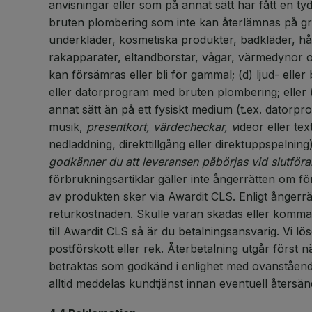
anvisningar eller som på annat sätt har fått en ty
bruten plombering som inte kan återlämnas på gru
underkläder, kosmetiska produkter, badkläder, hå
rakapparater, eltandborstar, vågar, värmedynor 
kan försämras eller bli för gammal; (d) ljud- eller
eller datorprogram med bruten plombering; eller (e
annat sätt än på ett fysiskt medium (t.ex. datorpr
musik,
presentkort, värdecheckar, v
ideor eller t
nedladdning, direkttillgång eller direktuppspelning)
godkänner du att leveransen påbörjas vid slutför
förbrukningsartiklar gäller inte ångerrätten om f
av produkten sker via Awardit CLS. Enligt ångerrät
returkostnaden. Skulle varan skadas eller komma
till Awardit CLS så är du betalningsansvarig. Vi lös
postförskott eller rek. Återbetalning utgår först n
betraktas som godkänd i enlighet med ovanstående
alltid meddelas kundtjänst innan eventuell återsä