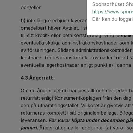
Sponsorhuset Sho
och/eller
https://www.spons
Där kan du logga
b) inte längre erbjuda leverans eller avhämtning 
omedelbart häver Avtalet. I sådant fall kommer vi 
till ditt kredit- eller betalkortsföretag. Vi förbehå
eventuella skäliga administrationskostnader som
av förseningen. Sådana administrationskostnader
kostnader för leveransförsök, kostnader för att s
eventuella lagerkostnader enligt punkt a) i denna 
4.3 Ångerrätt
Om du ångrar det du har beställt och det redan h
returrätt enligt Konsumentköplagen från den dag d
den på uthämtningsstället. Villkoret är givetvis a
returneras komplett i sitt originalemballage. Bifog
leveransen.
För varor köpta under december gäll
januari.
Ångerrätten gäller dock inte: (a) varor som