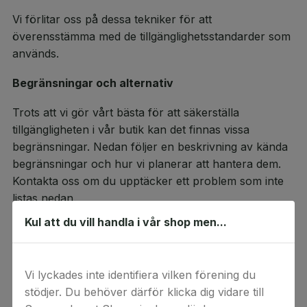
Vi förlitar oss på dessa tekniker för att
överensstämma med de tillgänglighetsstandarder som
används.
Begränsningar och alternativ
Trots att vi gör vårt bästa för att säkerställa
tillgängligheten i vår butik kan det finnas vissa
begränsningar. Nedan följer en beskrivning av kända
begränsningar och hur vi planerar att hantera dem.
Kontakta oss om du upptäcker ett problem som inte
listas nedan.
Kul att du vill handla i vår shop men...
Kända begränsningar för Sponsorhuset:
E-post för order- och leveransbekräftelse
Vissa delar av order- och leveransmejlen uppfyller
Vi lyckades inte identifiera vilken förening du
inte kontrastkraven i WCAG 2.1 AA. Detta beror på
stödjer. Du behöver därför klicka dig vidare till