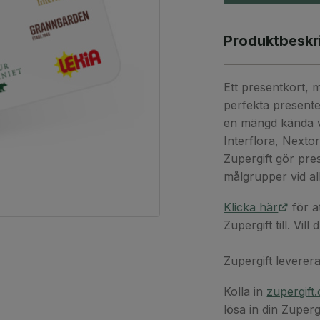
Produktbeskr
Ett presentkort, 
perfekta presente
en mängd kända 
Interflora, Next
Zupergift gör pres
målgrupper vid alla
Klicka här
för a
Zupergift till. Vi
Zupergift leverera
Kolla in
zupergift
lösa in din Zuperg