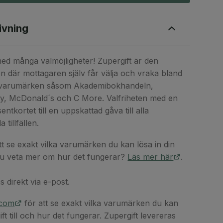
ivning
med många valmöjligheter! Zupergift är den
n där mottagaren själv får välja och vraka bland
varumärken såsom Akademibokhandeln,
ory, McDonald´s och C More. Valfriheten med en
entkortet till en uppskattad gåva till alla
 tillfällen.
tt se exakt vilka varumärken du kan lösa in din
ll du veta mer om hur det fungerar?
Läs mer här
.
s direkt via e-post.
.com
för att se exakt vilka varumärken du kan
ift till och hur det fungerar. Zupergift levereras