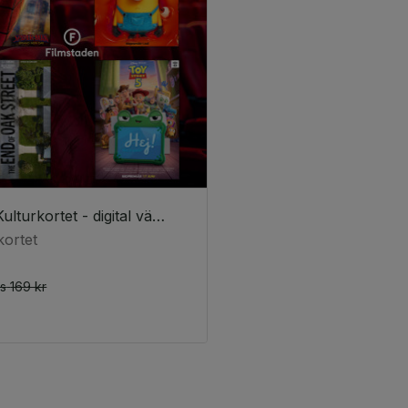
Bio & Kulturkortet - digital värdekod
kortet
is
169 kr