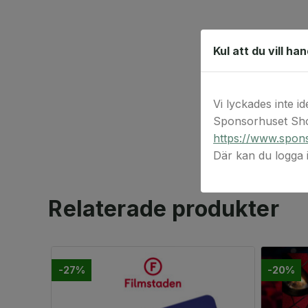
Kul att du vill ha
Vi lyckades inte id
Sponsorhuset Sho
https://www.spons
Där kan du logga
Relaterade produkter
-27%
-20%