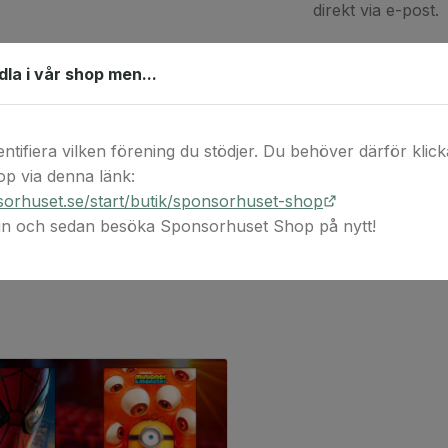
direkt via e-post.
Värdekoden är gil
ndla i vår shop men...
ångerrätten inte g
koderna anses för
kan användas per 
entifiera vilken förening du stödjer. Du behöver därför klicka 
Shoppen fungerar 
p via denna länk:
Paygoo, Amazon, 
orhuset.se/start/butik/sponsorhuset-shop
 in och sedan besöka Sponsorhuset Shop på nytt!