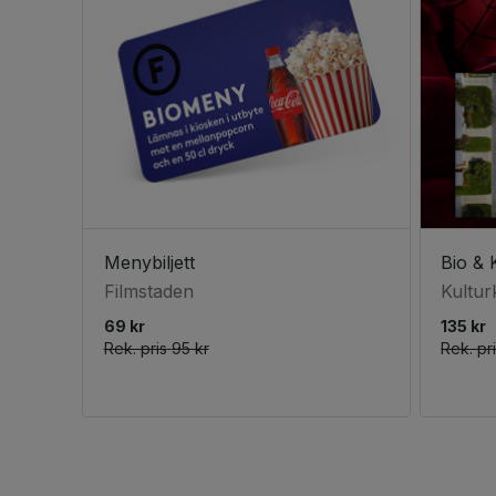
Menybiljett
Filmstaden
Kultur
69 kr
135 kr
Rek. pris
95 kr
Rek. pr