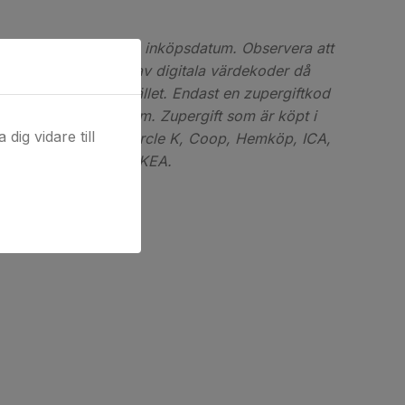
tig i 12 månader från inköpsdatum. Observera att
äller vid beställning av digitala värdekoder då
brukade vid köptillfället. Endast en zupergiftkod
köp på zupergift.com. Zupergift som är köpt i
dig vidare till
inte att lösa in till Circle K, Coop, Hemköp, ICA,
Gekås Ullared och IKEA.