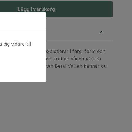
Lägg i varukorg
ivning
dig vidare till
tel är hotellet som exploderar i färg, form och
av vid hotellets pool och njut av både mat och
signad av världsartisten Bertil Vallien känner du