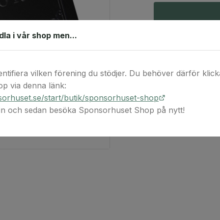
ndla i vår shop men...
Produktbeskr
entifiera vilken förening du stödjer. Du behöver därför klicka 
p via denna länk:
Kosta Boda Art Ho
orhuset.se/start/butik/sponsorhuset-shop
njutning. Koppla 
 in och sedan besöka Sponsorhuset Shop på nytt!
dryck. I lobbyn de
hotellets puls.