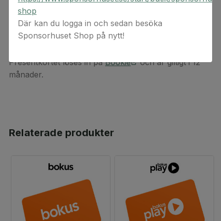
boklös igen!
shop
Där kan du logga in och sedan besöka
Välj mellan att överraska med en gåva som räcker i
Sponsorhuset Shop på nytt!
hela 6- eller 12 månader!
Presentkortet löses in på
Bookie
och är giltigt i 12
månader.
Relaterade produkter