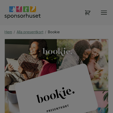
Hem
/
Alla presentkort
/
Bookie