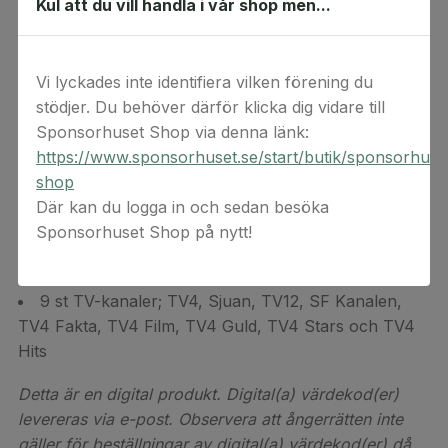
Kul att du vill handla i vår shop men...
Britbox och reality från Hayu samt 9 st TV-kanaler.
Alla filmer och serier
Vi lyckades inte identifiera vilken förening du
Exklusiva dramapremiärer och avsnitt
stödjer. Du behöver därför klicka dig vidare till
Sponsorhuset Shop via denna länk:
All underhållning
https://www.sponsorhuset.se/start/butik/sponsorhuse
Barnprogram
shop
Där kan du logga in och sedan besöka
Reality från Hayu
Sponsorhuset Shop på nytt!
Brittiskt innehåll från BritBox
9 st TV-kanaler; TV4, Sjuan, TV12, SF Kanalen,
TV4 Fakta, TV4 Film, TV4 Guld, TV4 Stars och TV4
Hits
Detta är en digital produkt. Digital(a) värdekod(er)
levereras via e-post. Observera att ångerrätten inte
gäller för beställningar av digital(a) värdekod(er) då