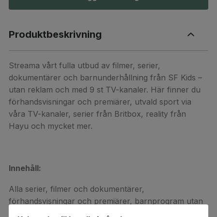
Produktbeskrivning
Streama vårt fulla utbud av filmer, serier,
dokumentärer och barnunderhållning från SF Kids –
utan reklam och med 9 st TV-kanaler. Här finner du
förhandsvisningar och premiärer, utvald sport via
våra TV-kanaler, serier från Britbox, reality från
Hayu och mycket mer.
Innehåll:
Alla serier, filmer och dokumentärer,
förhandsvisningar och premiärer, barnprogram utan
reklam, utvald sport via våra TV-kanaler, serier från