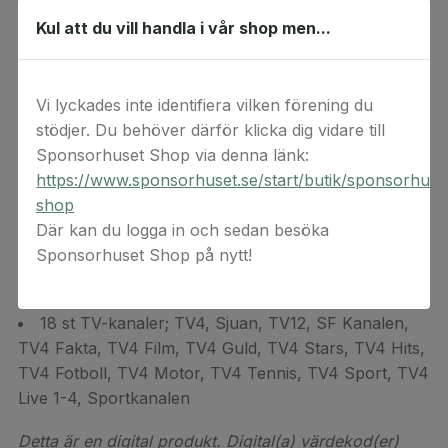
Kul att du vill handla i vår shop men...
Tennis från ATP Tour
Vi lyckades inte identifiera vilken förening du
Hästhoppning från GCT
stödjer. Du behöver därför klicka dig vidare till
Sponsorhuset Shop via denna länk:
https://www.sponsorhuset.se/start/butik/sponsorhuse
Rally från WCR & ERC
shop
Där kan du logga in och sedan besöka
Sponsorhuset Shop på nytt!
Allt vårt innehåll
18 st TV-kanaler; TV4, Sjuan, TV12, SF Kanalen,
TV4 Fakta, TV4 Film, TV4 Guld, TV4 Stars, TV4 Hits,
TV4 Fotboll, TV4 Motor, TV4 Tennis, TV4 Sport, TV4
Live 1-4, Sportkanalen
Detta är en digital produkt. Digital(a) värdekod(er)