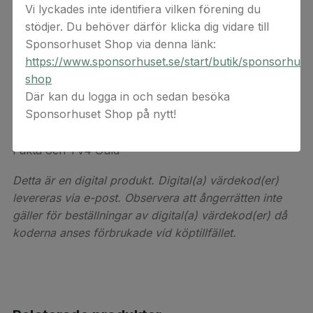
Vi lyckades inte identifiera vilken förening du
All underhållning
stödjer. Du behöver därför klicka dig vidare till
Sponsorhuset Shop via denna länk:
Barnprogram
https://www.sponsorhuset.se/start/butik/sponsorhuse
Reality från Hayu
shop
Där kan du logga in och sedan besöka
Brittiskt innehåll från BritBox
Sponsorhuset Shop på nytt!
6 st TV-kanaler; TV4, Sjuan, TV12, TV4 Film, TV4
Fakta och TV4 Guld
Detta är en digital produkt. Digital(a) värdekod(er)
levereras via e-post. Observera att ångerrätten inte
gäller för beställningar av digital(a) värdekod(er) då
koderna anses förbrukade vid köptillfället.