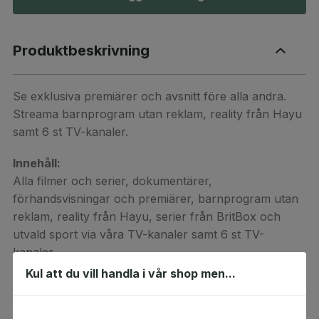
Produktbeskrivning
Se exklusiva premiärer och avsnitt före alla andra.
Streama barnprogram utan reklam, reality från Hayu
samt 6 st TV-kanaler.
Innehåll:
Alla filmer och serier, dokumentärer,
förhandsvisningar och premiärer, barnprogram utan
reklam, reality från Hayu, serier från BritBox och
utvald sport via våra TV-kanaler samt 6 st TV-
kanaler
Kul att du vill handla i vår shop men...
Alla filmer och serier
Exklusiva dramapremiärer och avsnitt