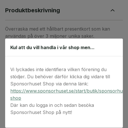
Produktbeskrivning
Överraska med ett hållbart presentkort som kan
användas på över 3 miljoner unika saker.
Kul att du vill handla i vår shop men...
Med ett presentkort på Tradera har du möjlighet att
välja bland miljontals unika saker inom allt från mode,
inredning, elektronik och samlarsaker - ett sortiment
Vi lyckades inte identifiera vilken förening du
som ständigt byts ut och är unikt. Ett Tradera-
stödjer. Du behöver därför klicka dig vidare till
presentkort är det perfekta valet för den som vill få
Sponsorhuset Shop via denna länk:
maximalt värde samtidigt som de handlar hållbart. Ge
https://www.sponsorhuset.se/start/butik/sponsorhuse
en present som gör skillnad – och som garanterat
shop
uppskattas!
Där kan du logga in och sedan besöka
Sponsorhuset Shop på nytt!