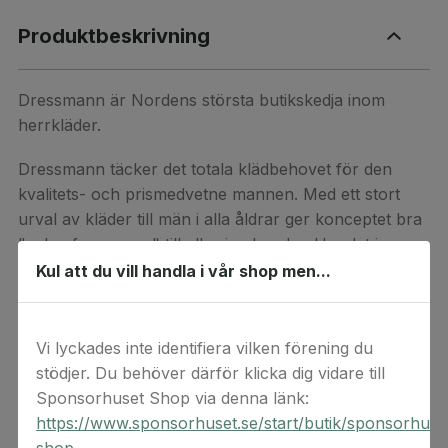
Produktbeskrivning
Dressmann är Nordens största butikskedja inom
herrkläder.
Dressmann täcker det totala klädbehovet för den
kvalitets- och prismedvetne mannen. Med ett stort
urval av kläder till män i alla åldrar ger konceptet bra
"value for money" till alla sina kunder. Urvalet i
butikerna sträcker sig från fritid och basplagg till
Kul att du vill handla i vår shop men...
konfektion.
Dressmanns presentkort kan användas i alla
Vi lyckades inte identifiera vilken förening du
Dressmann-, Dressmann XL-butiker och webbutiken.
stödjer. Du behöver därför klicka dig vidare till
Presentkortet är giltigt i två år. Presentkortet kan inte
Sponsorhuset Shop via denna länk:
bytas mot kontanter. Observera att det endast går att
https://www.sponsorhuset.se/start/butik/sponsorhuse
använda ett (1) presentkort per köp online.