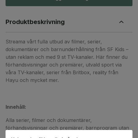
Produktbeskrivning
Streama vårt fulla utbud av filmer, serier,
dokumentärer och barnunderhållning från SF Kids –
utan reklam och med 9 st TV-kanaler. Här finner du
förhandsvisningar och premiärer, utvald sport via
våra TV-kanaler, serier från Britbox, reality från
Hayu och mycket mer.
Innehåll:
Alla serier, filmer och dokumentärer,
förhandsvisningar och premiärer, barnprogram utan
reklam, utvald sport via våra TV-kanaler, serier från