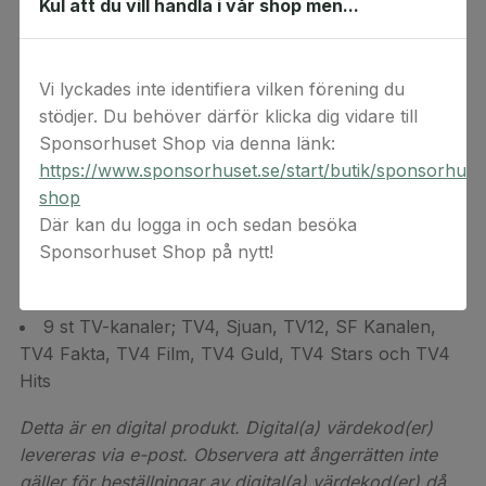
Kul att du vill handla i vår shop men...
Britbox och reality från Hayu samt 9 st TV-kanaler.
Alla filmer och serier
Vi lyckades inte identifiera vilken förening du
Exklusiva dramapremiärer och avsnitt
stödjer. Du behöver därför klicka dig vidare till
Sponsorhuset Shop via denna länk:
All underhållning
https://www.sponsorhuset.se/start/butik/sponsorhuse
Barnprogram
shop
Där kan du logga in och sedan besöka
Reality från Hayu
Sponsorhuset Shop på nytt!
Brittiskt innehåll från BritBox
9 st TV-kanaler; TV4, Sjuan, TV12, SF Kanalen,
TV4 Fakta, TV4 Film, TV4 Guld, TV4 Stars och TV4
Hits
Detta är en digital produkt. Digital(a) värdekod(er)
levereras via e-post. Observera att ångerrätten inte
gäller för beställningar av digital(a) värdekod(er) då