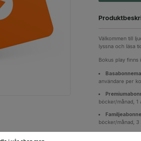
Produktbeskr
Välkommen till lj
lyssna och läsa ti
Bokus play finns i
Basabonnema
användare per ko
Premiumabon
böcker/månad, 1 
Familjeabonn
böcker/månad, 3 
Observera att pre