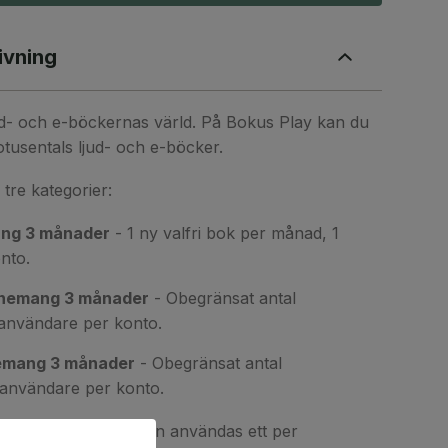
ivning
ud- och e-böckernas värld. På Bokus Play kan du
otusentals ljud- och e-böcker.
 tre kategorier:
ng 3 månader
- 1 ny valfri bok per månad, 1
nto.
nemang 3 månader
- Obegränsat antal
användare per konto.
emang 3 månader
- Obegränsat antal
användare per konto.
sentkortet endast kan användas ett per