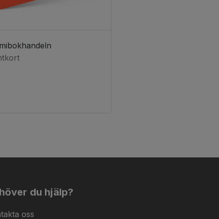
mibokhandeln
tkort
höver du hjälp?
takta oss