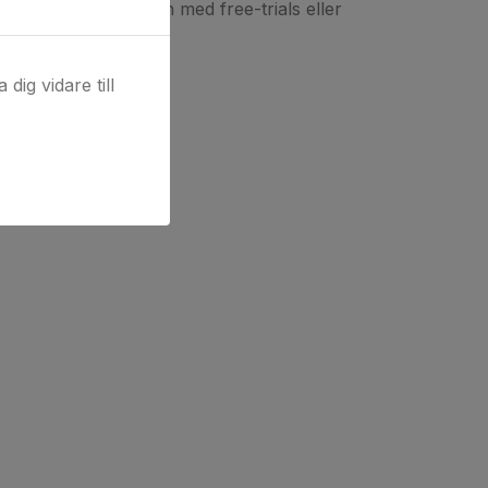
 och inte i kombination med free-trials eller
nden.
dig vidare till