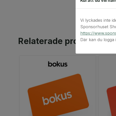
Kul att du vill ha
Vi lyckades inte id
Sponsorhuset Sho
https://www.spons
Relaterade produkter
Där kan du logga