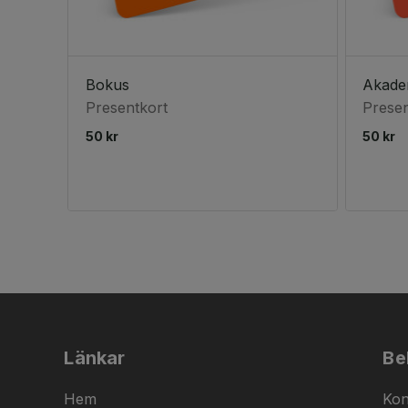
Bokus
Akade
Presentkort
Presen
50 kr
50 kr
Länkar
Be
Hem
Kon