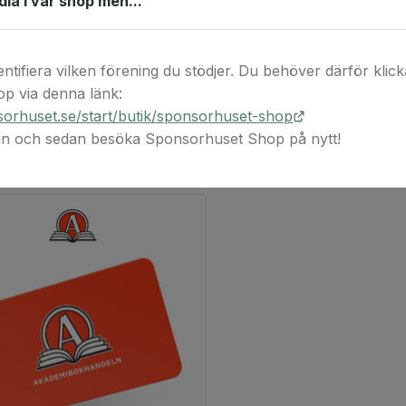
ndla i vår shop men...
inlösningstillfälle
liknande erbjuda
entifiera vilken förening du stödjer. Du behöver därför klicka 
p via denna länk:
orhuset.se/start/butik/sponsorhuset-shop
 in och sedan besöka Sponsorhuset Shop på nytt!