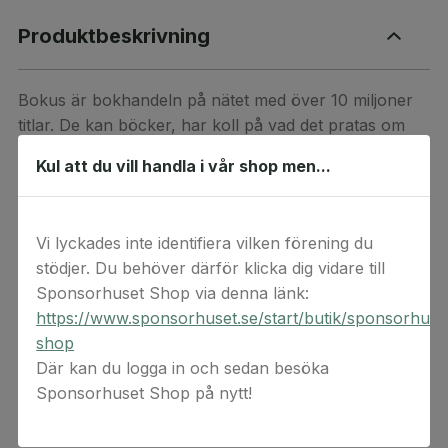
Produktbeskrivning
Bokus är bokhandeln på nätet med över 10 miljoner
titlar. De kan böcker, har koll på vad det pratas om
och är alltid uppdaterade kring de senaste nyheterna.
Kul att du vill handla i vår shop men...
Bokus har böcker för alla och bjuder på tips och
fördjupning. Det finns alltid en bok att fördjupa sig i
och inspireras av.
Vi lyckades inte identifiera vilken förening du
stödjer. Du behöver därför klicka dig vidare till
Detta är en digital produkt. Digital(a) värdekod(er)
Sponsorhuset Shop via denna länk:
levereras via e-post. Observera att ångerrätten inte
https://www.sponsorhuset.se/start/butik/sponsorhuse
gäller för beställningar av digital(a) värdekod(er) då
shop
koderna anses förbrukade vid köptillfället.
Där kan du logga in och sedan besöka
Sponsorhuset Shop på nytt!