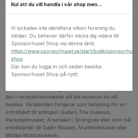
Skövde, Stockholm, Strängnäs, Sälen, Söderhamn,
Kul att du vill handla i vår shop men...
Trelleborg, Trollhättan, Uddevalla, Umeå, Uppsala,
Varberg, Vetlanda, Visby, Vänersborg, Värnamo,
Västervik, Västerås, Växjö, Ystad, Ängelholm, Örebro,
Vi lyckades inte identifiera vilken förening du
Örnsköldsvik och Östersund.
stödjer. Du behöver därför klicka dig vidare till
Sponsorhuset Shop via denna länk:
Biografer på övriga orter har tyvärr ingen möjlighet att
https://www.sponsorhuset.se/start/butik/sponsorhuse
lösa in en Filmstaden värdekod då de inte har tillgång
shop
till systemet för kontroll av giltighet och om koden är
Där kan du logga in och sedan besöka
förbrukad sedan tidigare.
Sponsorhuset Shop på nytt!
Väljer du att lösa in värdekoden som entrébiljett till
museum
tar du med dig värdekoden och visar upp
den i receptionen/kassan på det museum du vill
besöka. Värdekoden fungerar som betalning för en
entrébiljett till antingen: Guitars The museum,
Rackstadmuseet, Arsenalen i Strängnäs eller som två
entrébiljetter till Dalén Museet, Munktellmuseet eller
Motala Motormuseum.