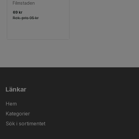
Filmstaden
69 kr
Rek. pris
95 kr
Länkar
Hem
Kategorier
Sök i sortimentet