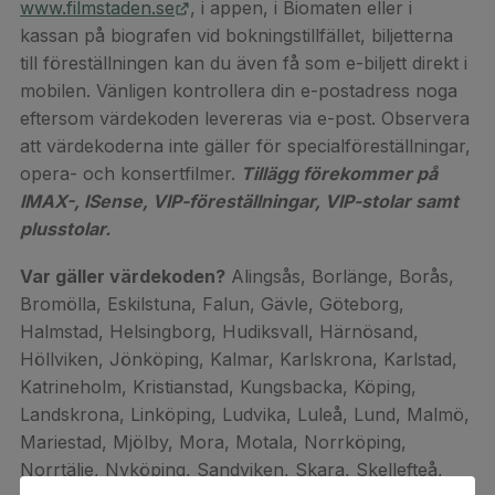
www.filmstaden.se
, i appen, i Biomaten eller i
kassan på biografen vid bokningstillfället, biljetterna
till föreställningen kan du även få som e-biljett direkt i
mobilen. Vänligen kontrollera din e-postadress noga
eftersom värdekoden levereras via e-post. Observera
att värdekoderna inte gäller för specialföreställningar,
opera- och konsertfilmer.
Tillägg förekommer på
IMAX-, ISense, VIP-föreställningar, VIP-stolar samt
plusstolar.
Var gäller värdekoden?
Alingsås, Borlänge, Borås,
Bromölla, Eskilstuna, Falun, Gävle, Göteborg,
Halmstad, Helsingborg, Hudiksvall, Härnösand,
Höllviken, Jönköping, Kalmar, Karlskrona, Karlstad,
Katrineholm, Kristianstad, Kungsbacka, Köping,
Landskrona, Linköping, Ludvika, Luleå, Lund, Malmö,
Mariestad, Mjölby, Mora, Motala, Norrköping,
Norrtälje, Nyköping, Sandviken, Skara, Skellefteå,