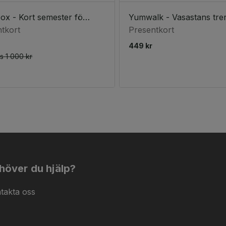
Hotelbox - Kort semester för två (2 nätter)
tkort
Presentkort
449 kr
is
1 000 kr
höver du hjälp?
takta oss