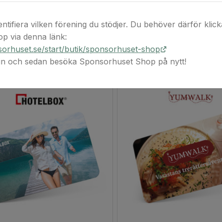
entifiera vilken förening du stödjer. Du behöver därför klicka 
p via denna länk:
orhuset.se/start/butik/sponsorhuset-shop
 in och sedan besöka Sponsorhuset Shop på nytt!