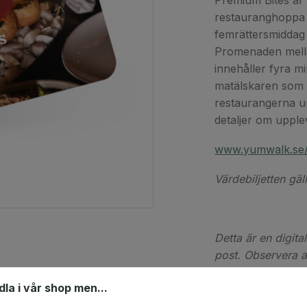
Premium Bites är 
restauranghoppa
femrättersmiddag 
Promenaden mella
innehåller fyra mi
matälskaren som 
restaurangerna u
detaljer om upple
www.yumwalk.se/
Värdebiljetten gäl
Detta är en digita
post. Observera at
digital(a) värdek
ndla i vår shop men...
köptillfället.