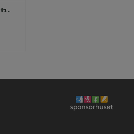
Yumwalk - Vasastans trerättersäventyr