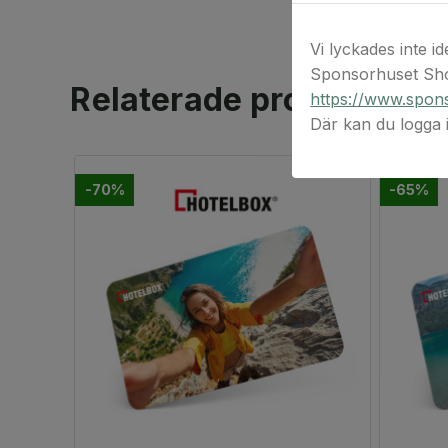
Vi lyckades inte id
Sponsorhuset Sho
Relaterade produkter
https://www.spons
Där kan du logga
-70%
-65%