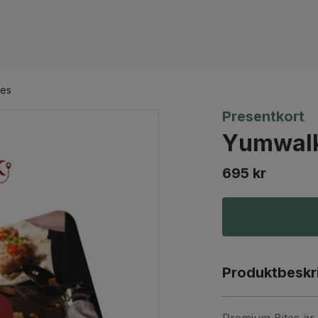
tes
Presentkort
Yumwalk
695 kr
Produktbeskr