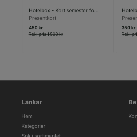
Hotelbox - Kort semester för två (3 nätter)
Presentkort
Presen
450 kr
350 kr
Rek. pris
1 500 kr
Rek. pr
Länkar
Be
Hem
Kon
Kategorier
Sök i sortimentet