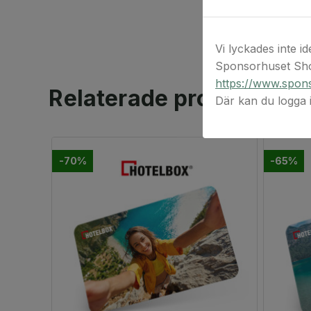
Vi lyckades inte id
Sponsorhuset Sho
https://www.spons
Relaterade produkter
Där kan du logga
-70%
-65%