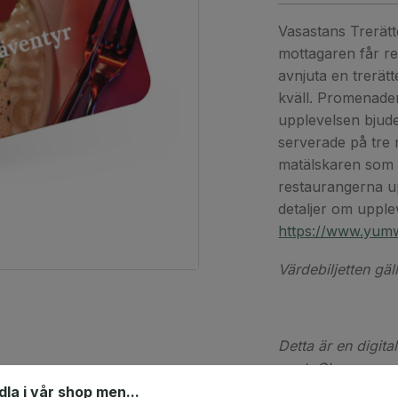
Vasastans Trerätt
mottagaren får 
avnjuta en trerät
kväll. Promenade
upplevelsen bjude
serverade på tre 
matälskaren som 
restaurangerna u
detaljer om upple
https://www.yumw
Värdebiljetten gäl
Detta är en digita
post. Observera at
digital(a) värdek
ndla i vår shop men...