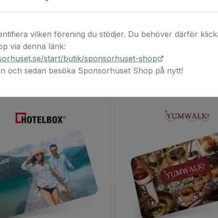
köptillfället.
entifiera vilken förening du stödjer. Du behöver därför klicka 
p via denna länk:
orhuset.se/start/butik/sponsorhuset-shop
 in och sedan besöka Sponsorhuset Shop på nytt!