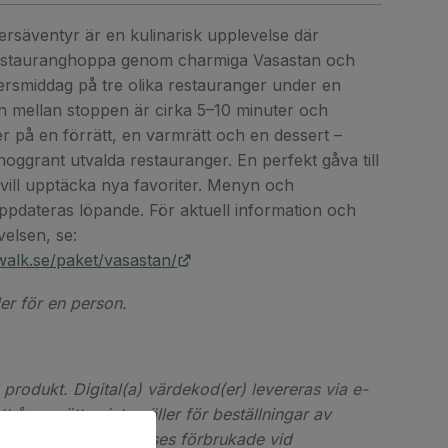
ersäventyr är en kulinarisk upplevelse där
restauranghoppa genom charmiga Vasastan och
tersmiddag på tre olika restauranger under en
n mellan stoppen är cirka 5–10 minuter och
r på en förrätt, en varmrätt och en dessert –
noggrant utvalda restauranger. En perfekt gåva till
vill upptäcka nya favoriter. Menyn och
ppdateras löpande. För aktuell information och
velsen, se:
alk.se/paket/vasastan/
ler för en person.
l produkt. Digital(a) värdekod(er) levereras via e-
t ångerrätten inte gäller för beställningar av
od(er) då koderna anses förbrukade vid