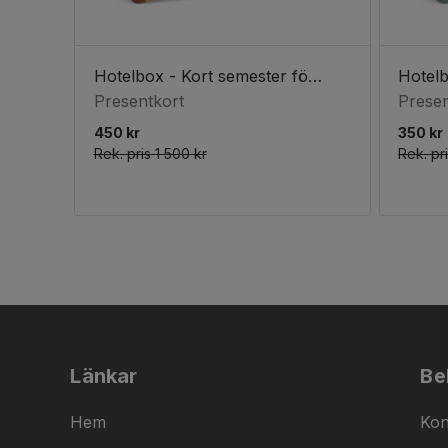
Hotelbox - Kort semester för två (3 nätter)
Presentkort
Presen
450 kr
350 kr
Rek. pris
1 500 kr
Rek. pr
Länkar
Be
Hem
Kon