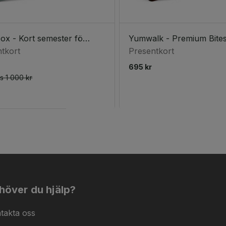
Hotelbox - Kort semester för två (2 nätter)
Yumwalk - Premium Bite
tkort
Presentkort
695 kr
is
1 000 kr
höver du hjälp?
takta oss