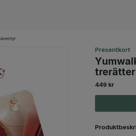
säventyr
Presentkort
Yumwalk
trerätte
449 kr
Produktbeskr