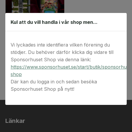
Kul att du vill handla i vår shop men...
Bio & Kulturkortet - digital värdekod
Kulturkortet
Vi lyckades inte identifiera vilken förening du
135 kr
stödjer. Du behöver därför klicka dig vidare till
Rek. pris
169 kr
Sponsorhuset Shop via denna länk:
https://www.sponsorhuset.se/start/butik/sponsorhuse
shop
Där kan du logga in och sedan besöka
Sponsorhuset Shop på nytt!
Länkar