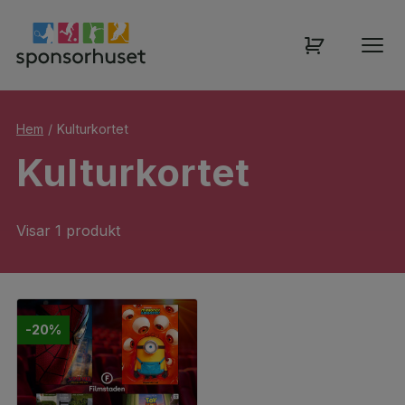
Hem
/
Kulturkortet
Kulturkortet
Visar 1 produkt
-20%