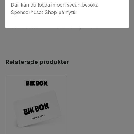
Detta är en digital produkt. Digital(a) värdekod(er)
Där kan du logga in och sedan besöka
levereras via e-post. Observera att ångerrätten inte
Sponsorhuset Shop på nytt!
gäller för beställningar av digital(a) värdekod(er) då
koderna anses förbrukade vid köptillfället.
Relaterade produkter