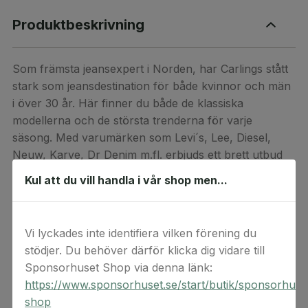
Produktbeskrivning
Som främsta jeansexpert i Norden, har Carlings stått
stark som jeansdestination för både kvinnor och män
i över 30 år. Här finner du både de klassiska
modellerna och de största trenderna för varje
säsong. Med varumärken som Levi´s, Lee, Diesel,
Neuw, Karve, Dr Denim m.fl. erbjuds ett brett utbud
från de viktigaste aktörerna på marknaden. Carlings
Kul att du vill handla i vår shop men...
verkar i Sverige, Norge och Finland och lägger sin
stolthet i produktkunskap och kvalitet.
Vi lyckades inte identifiera vilken förening du
Presentkortet är giltigt i två år och kan användas i
stödjer. Du behöver därför klicka dig vidare till
Carlingsbutiker över hela landet, eller online på
Sponsorhuset Shop via denna länk:
carlings.com. Presentkortet kan inte bytas mot
https://www.sponsorhuset.se/start/butik/sponsorhuse
kontanter.
shop