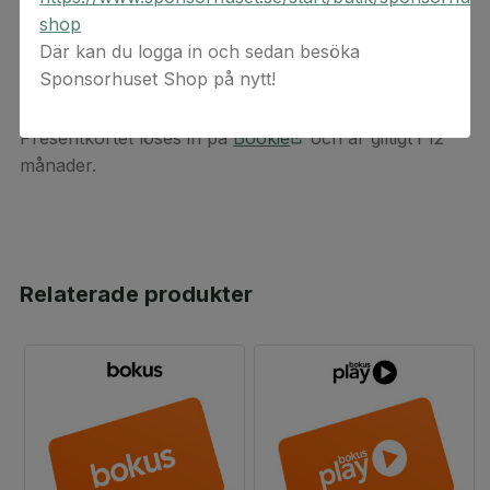
boklös igen!
shop
Där kan du logga in och sedan besöka
Välj mellan att överraska med en gåva som räcker i
Sponsorhuset Shop på nytt!
hela 6- eller 12 månader!
Presentkortet löses in på
Bookie
och är giltigt i 12
månader.
Relaterade produkter