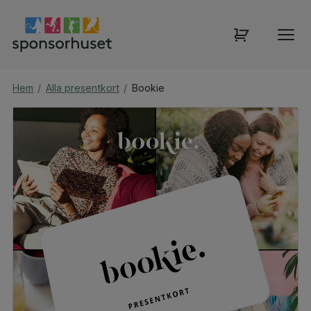
Hem
/
Alla presentkort
/
Bookie