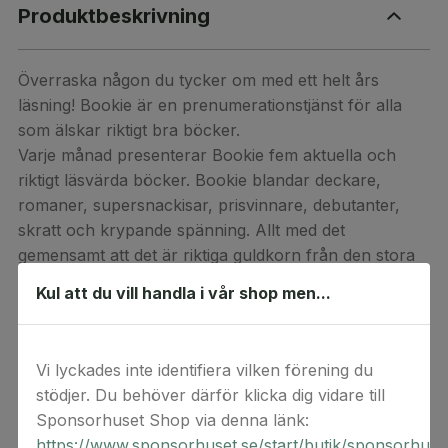
Produktbeskrivning
Överraska någon du tycker om med ett helt års
läsning! Bookie är en prenumerationstjänst för alla
som älskar riktigt bra böcker.
Varje månad presenterar Bookie fem aktuella och
riktigt läsvärda böcker. Bookie blandar deckare,
romaner, supersnackisar, prisvinnare, debutanter,
skratt och krypande spänning. Allt med det
gemensamt att det är riktiga guldkorn från den stora
bokfloden.
Kul att du vill handla i vår shop men...
Som prenumerant väljer man vilken av dessa fem
man vill ha och får den direkt hem i brevlådan. Hittar
man ingen bok bland de fem, finns det över 100
Vi lyckades inte identifiera vilken förening du
böcker från tidigare månader att välja bland.
stödjer. Du behöver därför klicka dig vidare till
Sponsorhuset Shop via denna länk:
Som Bookie-prenumerant behöver du aldrig sitta
https://www.sponsorhuset.se/start/butik/sponsorhuse