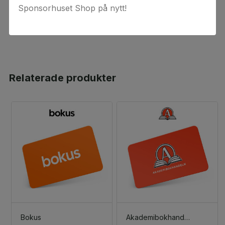
per inlösningstillfälle och inte i kombination med free-
Sponsorhuset Shop på nytt!
trials eller liknande erbjudanden.
Relaterade produkter
Bokus
Akademibokhandeln