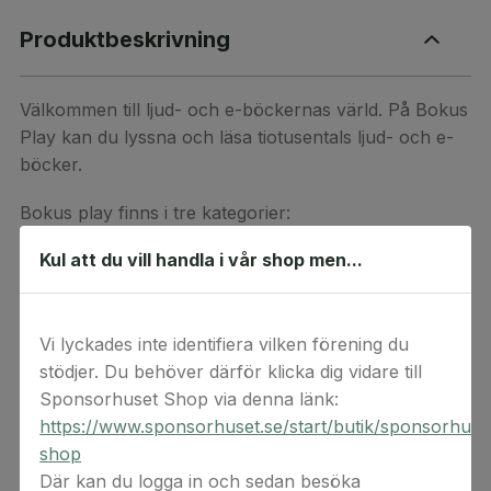
Produktbeskrivning
Välkommen till ljud- och e-böckernas värld. På Bokus
Play kan du lyssna och läsa tiotusentals ljud- och e-
böcker.
Bokus play finns i tre kategorier:
Basabonnemang 3 månader
- 1 ny valfri bok per
Kul att du vill handla i vår shop men...
månad, 1 användare per konto.
Premiumabonnemang 3 månader
- Obegränsat
Vi lyckades inte identifiera vilken förening du
antal böcker/månad, 1 användare per konto.
stödjer. Du behöver därför klicka dig vidare till
Sponsorhuset Shop via denna länk:
Familjeabonnemang 3 månader
- Obegränsat
https://www.sponsorhuset.se/start/butik/sponsorhuse
antal böcker/månad, 3 användare per konto.
shop
Observera att presentkortet endast kan användas ett
Där kan du logga in och sedan besöka