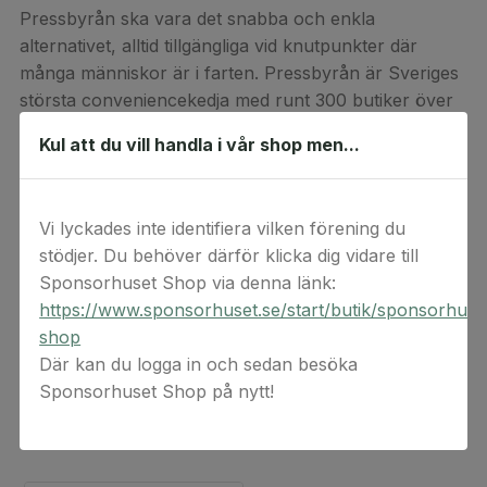
Pressbyrån ska vara det snabba och enkla
alternativet, alltid tillgängliga vid knutpunkter där
många människor är i farten. Pressbyrån är Sveriges
största conveniencekedja med runt 300 butiker över
hela Sverige.
Kul att du vill handla i vår shop men...
Gäller ej spel, tobak eller presentkort.
Detta är en digital produkt. Digital(a) värdekod(er)
Vi lyckades inte identifiera vilken förening du
levereras via e-post. Observera att ångerrätten inte
stödjer. Du behöver därför klicka dig vidare till
gäller för beställningar av digital(a) värdekod(er) då
Sponsorhuset Shop via denna länk:
koderna anses förbrukade vid köptillfället.
https://www.sponsorhuset.se/start/butik/sponsorhuse
shop
Där kan du logga in och sedan besöka
Sponsorhuset Shop på nytt!
Relaterade produkter