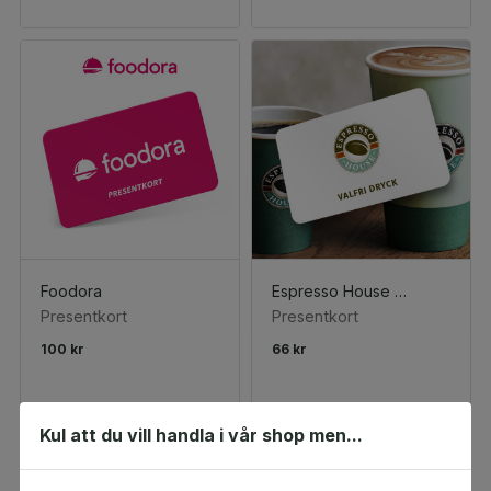
Foodora
Espresso House Valfri Varm Dryck
Presentkort
Presentkort
100 kr
66 kr
Kul att du vill handla i vår shop men...