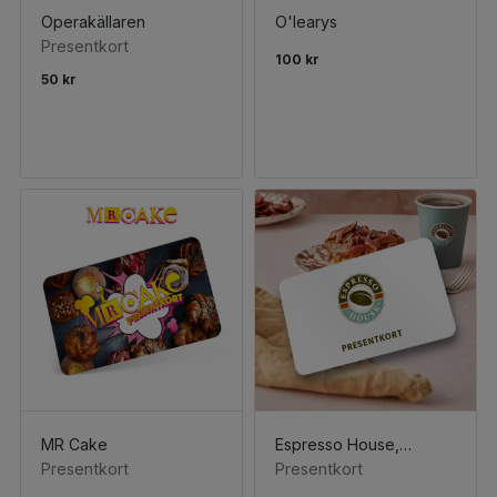
Operakällaren
O'learys
Presentkort
100 kr
50 kr
MR Cake
Espresso House, Valfri dryck+valfritt bakverk
Presentkort
Presentkort