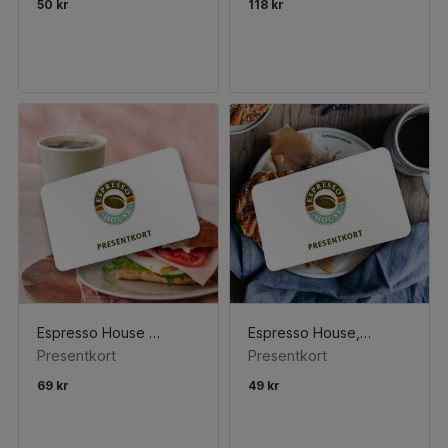
50 kr
118 kr
Espresso House Frukostmacka + Bryggkaffe/Te
Espresso House, Valfritt bakverk
Presentkort
Presentkort
69 kr
49 kr