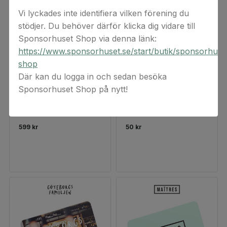
Vi lyckades inte identifiera vilken förening du
stödjer. Du behöver därför klicka dig vidare till
Sponsorhuset Shop via denna länk:
https://www.sponsorhuset.se/start/butik/sponsorhuse
shop
Där kan du logga in och sedan besöka
Sponsorhuset Shop på nytt!
Supékort Unlimited Supreme
McDonald's
Presentkort
Presentkort
599 kr
50 kr