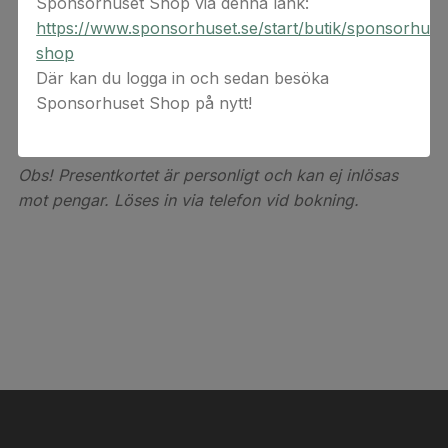
Sponsorhuset Shop via denna länk:
av resor till Alperna med 45 000 resenärer årligen.
https://www.sponsorhuset.se/start/butik/sponsorhuse
Är du sugen på en skidresa eller en vandring i
shop
alperna så är STS Alpresor experten som du bör
Där kan du logga in och sedan besöka
vända dig till. De arrangerar skidresor till 23 skidorter i
Sponsorhuset Shop på nytt!
Alperna och USA och vandring-sommarresor till Bad
Gastein, Champoluc och Val Gardena.
Obs! Presentkortet är personligt och kan ej inlösas
mot pengar. Löses in via telefon vid bokning.