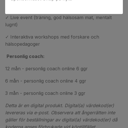
✓ Gruppcoaching med hälsocoach
✓ Live event (träning, god hälsosam mat, mentalt
lugnt)
✓ Interaktiva workshops med forskare och
hälsopedagoger
Personlig coach:
12 mån - personlig coach online 6 ggr
6 mån - personlig coach online 4 ggr
3 mån - personlig coach online 3 ggr
Detta är en digital produkt. Digital(a) värdekod(er)
levereras via e-post. Observera att ångerrätten inte
gäller för beställningar av digital(a) värdekod(er) då
koderna anses förbrukade vid köptillfället.