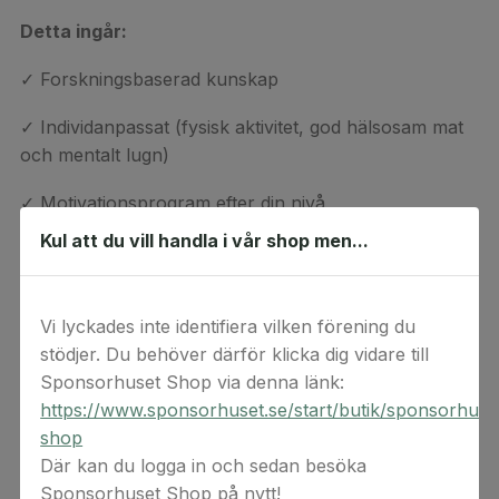
Detta ingår:
✓ Forskningsbaserad kunskap
✓ Individanpassat (fysisk aktivitet, god hälsosam mat
och mentalt lugn)
✓ Motivationsprogram efter din nivå
Kul att du vill handla i vår shop men...
✓ Social gemenskap – Community. Möjlighet att delta i
slutna temagrupper
Vi lyckades inte identifiera vilken förening du
✓ Föreläsningar
stödjer. Du behöver därför klicka dig vidare till
✓ Statistik och uppföljning
Sponsorhuset Shop via denna länk:
https://www.sponsorhuset.se/start/butik/sponsorhuse
✓ Digitala hjälpmedel med stöd av AI
shop
Där kan du logga in och sedan besöka
✓ Digital coaching
Sponsorhuset Shop på nytt!