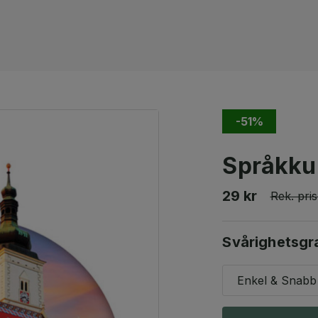
-51%
Språkkur
29 kr
Rek. pris
Svårighetsgr
Enkel & Snabb