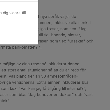
dig vidare till
te bättre rustad på ditt nya språk väljer du
. Den innehåller tio ämnen, inklusive alla i enkel
, men också: vardagliga fraser, som t.ex. "Jag
igt”, samt siffror upp till tio, boende, platser,
ransport, och korta fraser, som t ex "ursäkta" och
närmsta bankomaten? ".
ta möjliga av dina resor så inkluderar denna
ett stort antal situationer så att du är redo för
elst. Välj bland fler än 50 ämnesområden-
e övriga versionerna. Extra ämnen inkluderar bl.a.
om t.ex. "Var kan jag få tillgång till internet?",
aser som bl.a. "Jag behöver en doktor" och ”vart
otek”.