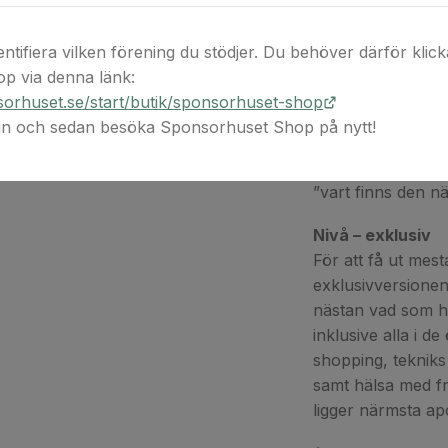
Nivå – standard
entifiera vilken förening du stödjer. Du behöver därför klicka 
Om du vill vara li
p via denna länk:
Standardversionen
orhuset.se/start/butik/sponsorhuset-shop
& snabb versionen
 in och sedan besöka Sponsorhuset Shop på nytt!
hade det jättetrevl
vägbeskrivning, t
”vart finns den 
Nivå – exklusiv
För att få ut mes
exklusivversionen 
nästan vad som h
inklusive alla i d
shopping, tekniks s
samt hälsa med fr
ligger närmsta ap