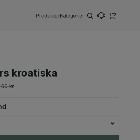
Produkter
Kategorier
s kroatiska
60 kr
ad