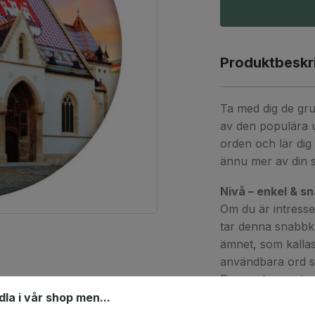
Produktbeskr
Ta med dig de gru
av den populära u
orden och lär dig 
ännu mer av din 
Nivå – enkel & s
Om du är intress
tar denna snabbk
ämnet, som kalla
användbara ord so
Den andra, restaur
"notan tack", i ma
ndla i vår shop men...
till pizza.