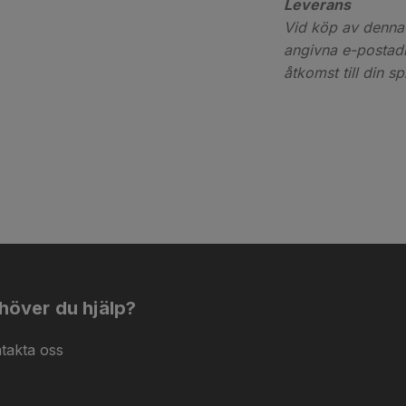
Leverans
Vid köp av denna 
angivna e-postadr
åtkomst till din s
höver du hjälp?
takta oss