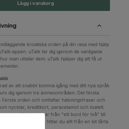
Lägg i varukorg
ivning
ndläggande kroatiska orden på din resa med hjälp
Talk-appen. uTalk tar dig igenom de vanligaste
hur man uttalar dem. uTalk hjälper dig att få ut
semester.
nabb
erad av att snabbt komma igång med ditt nya språk
urs dig igenom tre ämnesområden. Det första
s Första orden och omfattar hälsningsfraser och
m nycklar, kreditkort, paracetamol och toalett.
angavsnittet, varierar från "ett bord för två" till
t och dryck avsnittet hittar du allt från en bit tårta