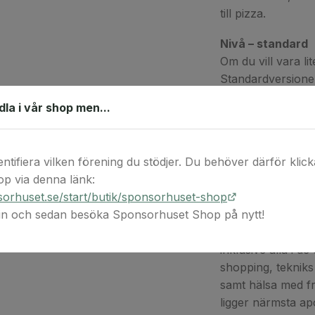
till pizza.
Nivå – standard
Om du vill vara li
Standardversionen
& snabb versionen
ndla i vår shop men...
hade det jättetrevl
vägbeskrivning, t
”vart finns den 
entifiera vilken förening du stödjer. Du behöver därför klicka 
p via denna länk:
Nivå – exklusiv
orhuset.se/start/butik/sponsorhuset-shop
För att få ut mes
 in och sedan besöka Sponsorhuset Shop på nytt!
exklusivversionen 
nästan vad som h
inklusive alla i d
shopping, tekniks s
samt hälsa med fr
ligger närmsta ap