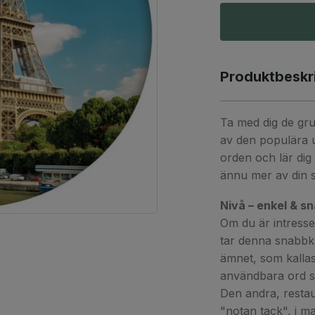
Produktbeskr
Ta med dig de gr
av den populära u
orden och lär dig 
ännu mer av din 
Nivå – enkel & s
Om du är intress
tar denna snabbk
ämnet, som kalla
användbara ord so
Den andra, restaur
"notan tack", i ma