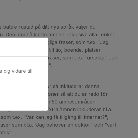
te bättre rustad på ditt nya språk väljer du
. Den innehåller tio ämnen, inklusive alla i enkel
, men också: vardagliga fraser, som t.ex. "Jag
igt”, samt siffror upp till tio, boende, platser,
ransport, och korta fraser, som t ex "ursäkta" och
närmsta bankomaten? ".
dig vidare till
ta möjliga av dina resor så inkluderar denna
ett stort antal situationer så att du är redo för
elst. Välj bland fler än 50 ämnesområden-
e övriga versionerna. Extra ämnen inkluderar bl.a.
om t.ex. "Var kan jag få tillgång till internet?",
aser som bl.a. "Jag behöver en doktor" och ”vart
otek”.