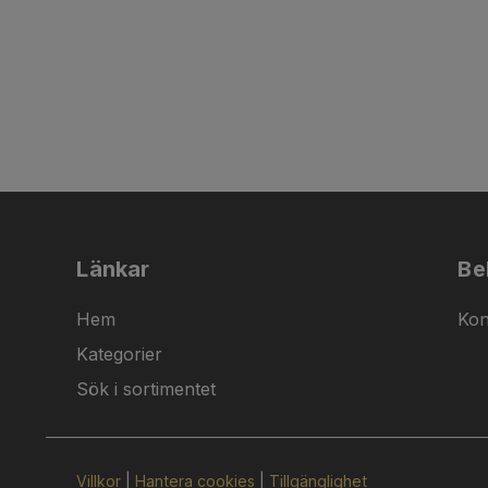
Länkar
Be
Hem
Kon
Kategorier
Sök i sortimentet
Villkor
|
Hantera cookies
|
Tillgänglighet