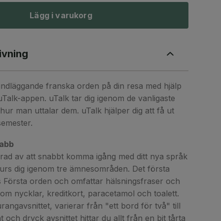
Lägg i varukorg
ivning
undläggande franska orden på din resa med hjälp
Talk-appen. uTalk tar dig igenom de vanligaste
hur man uttalar dem. uTalk hjälper dig att få ut
semester.
nabb
erad av att snabbt komma igång med ditt nya språk
urs dig igenom tre ämnesområden. Det första
s Första orden och omfattar hälsningsfraser och
m nycklar, kreditkort, paracetamol och toalett.
angavsnittet, varierar från "ett bord för två" till
t och dryck avsnittet hittar du allt från en bit tårta