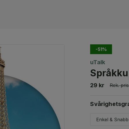
-51%
uTalk
Språkku
29 kr
Rek. pris
Svårighetsgr
Enkel & Snabb