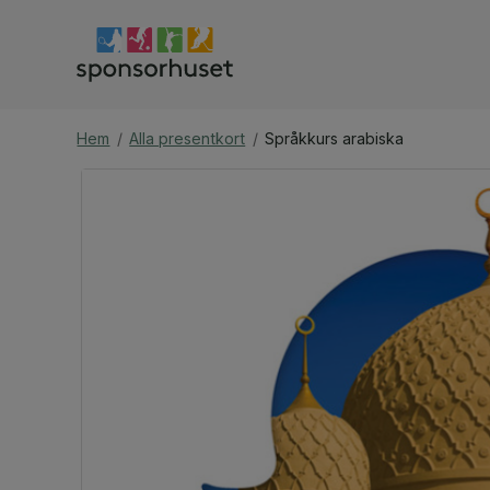
Hem
/
Alla presentkort
/
Språkkurs arabiska