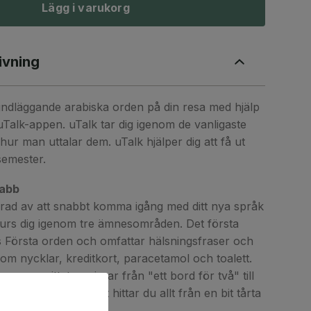
Lägg i varukorg
ivning
undläggande arabiska orden på din resa med hjälp
Talk-appen. uTalk tar dig igenom de vanligaste
hur man uttalar dem. uTalk hjälper dig att få ut
semester.
nabb
erad av att snabbt komma igång med ditt nya språk
urs dig igenom tre ämnesområden. Det första
s Första orden och omfattar hälsningsfraser och
m nycklar, kreditkort, paracetamol och toalett.
angavsnittet, varierar från "ett bord för två" till
t och dryck avsnittet hittar du allt från en bit tårta