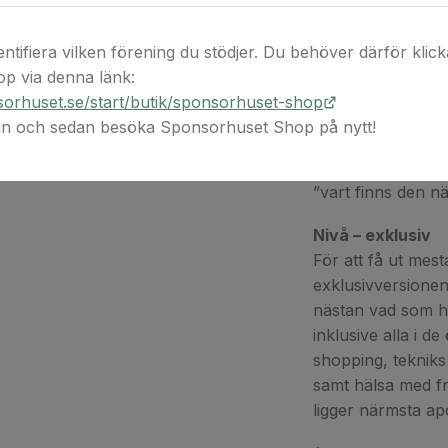
Nivå – standard
entifiera vilken förening du stödjer. Du behöver därför klicka 
Om du vill vara li
p via denna länk:
Standardversionen
orhuset.se/start/butik/sponsorhuset-shop
& snabb versionen
 in och sedan besöka Sponsorhuset Shop på nytt!
hade det jättetrevl
vägbeskrivning, t
”vart finns den 
Nivå – exklusiv
För att få ut mes
exklusivversionen 
nästan vad som h
inklusive alla i d
shopping, tekniks s
samt hälsa med fr
ligger närmsta ap