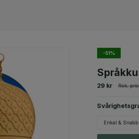
-51%
Språkku
29 kr
Rek. pris
Svårighetsgr
Enkel & Snabb