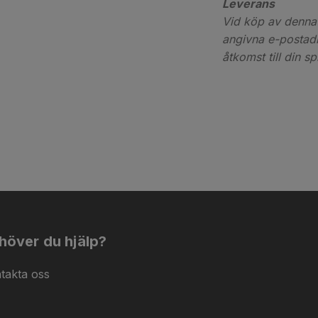
Leverans
Vid köp av denna 
angivna e-postadr
åtkomst till din s
höver du hjälp?
takta oss