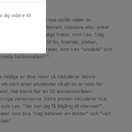
dig vidare till
te bättre rustad på ditt nya språk väljer du
. Den innehåller tio ämnen, inklusive alla i enkel
, men också: vardagliga fraser, som t.ex. "Jag
igt”, samt siffror upp till tio, boende, platser,
ransport, och korta fraser, som t ex "ursäkta" och
närmsta bankomaten? ".
ta möjliga av dina resor så inkluderar denna
ett stort antal situationer så att du är redo för
elst. Välj bland fler än 50 ämnesområden-
e övriga versionerna. Extra ämnen inkluderar bl.a.
om t.ex. "Var kan jag få tillgång till internet?",
aser som bl.a. "Jag behöver en doktor" och ”vart
otek”.