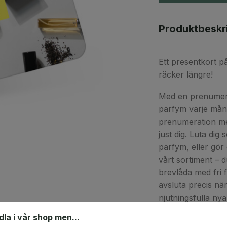
Produktbeskr
Ett presentkort 
räcker längre!
Med en prenumera
parfym varje månad
prenumeration med
just dig. Luta dig
parfym, eller gör 
vårt sortiment – d
brevlåda med fri 
avsluta precis när
njutningsfulla ny
ndla i vår shop men...
Välj mellan 3, 6 