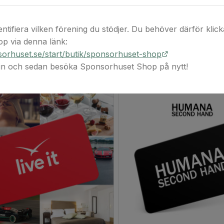
entifiera vilken förening du stödjer. Du behöver därför klicka 
p via denna länk:
orhuset.se/start/butik/sponsorhuset-shop
 in och sedan besöka Sponsorhuset Shop på nytt!