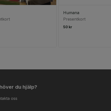
Humana
tkort
Presentkort
50 kr
höver du hjälp?
takta oss