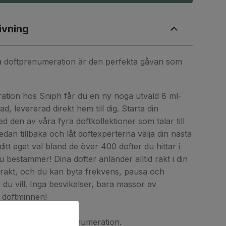
ivning
på doftprenumeration är den perfekta gåvan som
tion hos Sniph får du en ny noga utvald 8 ml-
, levererad direkt hem till dig. Starta din
 den av våra fyra doftkollektioner som talar till
 sedan tillbaka och låt doftexperterna välja din nästa
ditt eget val bland de över 400 dofter du hittar i
u bestämmer! Dina dofter anländer alltid rakt i din
frakt, och du kan byta frekvens, pausa och
 du vill. Inga besvikelser, bara massor av
a doftminnen!
eller 12 månaders prenumeration.