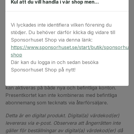
Kul att du vill handla i vår shop men...
Readly!
Readly är det ultimata magasin-abonnemanget med
de bästa tidningarna från världen över. Ett
Vi lyckades inte identifiera vilken förening du
abonnemang hos
Readly
ger dig obegränsad
stödjer. Du behöver därför klicka dig vidare till
tillgång till tusetals magasin och dagstidingar i en och
Sponsorhuset Shop via denna länk:
samma app. Du kan ladda ner magasin för att läsa
https://www.sponsorhuset.se/start/butik/sponsorhuse
offline när du saknar internetåtkomst och du kan dela
shop
abonnemanget med hela familjen på upp till 5 olika
Där kan du logga in och sedan besöka
enheter.
Sponsorhuset Shop på nytt!
Alla värdekoder är giltiga i minst fyra månader och
kan aktiveras på både nya och befintliga konton.
Presentkortet kan inte kombineras med befintliga
abonnemang som tecknats via återförsäljare.
Detta är en digital produkt. Digital(a) värdekod(er)
levereras via e-post. Observera att ångerrätten inte
gäller för beställningar av digital(a) värdekod(er) då