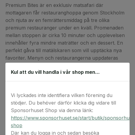
Premium Bites är en exklusiv matsafari där
mottagaren får restauranghoppa genom Stockholm
och njuta av en femrättersmiddag på tre olika
premium restauranger under en kväll. Promenaden
mellan stoppen är cirka 10 minuter och upplevelsen
innehåller fyra mindre maträtter och en dessert. En
perfekt gåva till matälskaren som vill upptäcka nya
favoriter. Menyn och restaurangerna uppdateras
löpande. För aktuell information och detaljer om
Kul att du vill handla i vår shop men...
upplevelsen, se:
www.yumwalk.se/paket/premium-bites
Vi lyckades inte identifiera vilken förening du
Värdebiljetten gäller en person
stödjer. Du behöver därför klicka dig vidare till
Sponsorhuset Shop via denna länk:
https://www.sponsorhuset.se/start/butik/sponsorhuse
Detta är en digital produkt. Digital(a) värdekod(er)
shop
levereras via e-post. Observera att ångerrätten inte
Där kan du logga in och sedan besöka