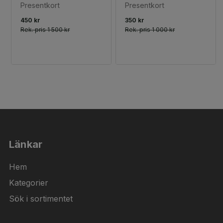
Presentkort
Presentkort
450 kr
350 kr
Rek. pris
1 500 kr
Rek. pris
1 000 kr
Länkar
Hem
Kategorier
Sök i sortimentet