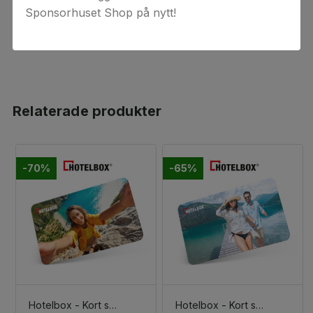
gäller för beställningar av digital(a) värdekod(er) då
Sponsorhuset Shop på nytt!
koderna anses förbrukade vid köptillfället.
Relaterade produkter
-70%
-65%
Hotelbox - Kort semester för två (3 nätter)
Hotelbox - Kort semester för två (2 nätter)