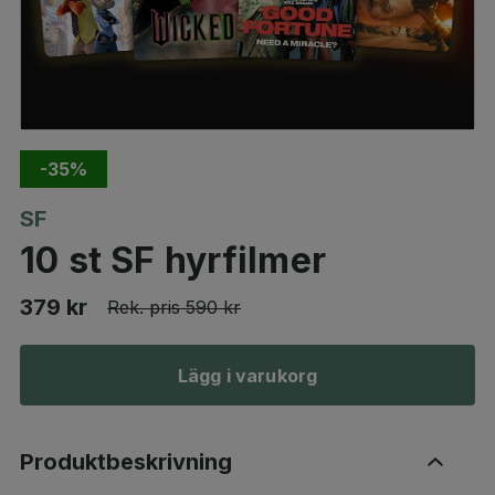
-35%
SF
10 st SF hyrfilmer
379 kr
Rek. pris
590 kr
Lägg i varukorg
Produktbeskrivning