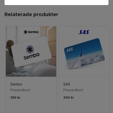
Relaterade produkter
Sembo
SAS
Presentkort
Presentkort
250 kr
200 kr