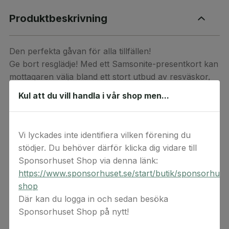
Produktbeskrivning
Den perfekta gåvan för alla tillfällen!
Ge bort resglädje! Med ett Samsonite-presentkort kan
mottagaren välja bland ett stort utbud av resväskor,
ryggsäckar, väskor och mycket annat som gör varje
Kul att du vill handla i vår shop men...
resa mer praktisk och unik.
Presentkortet är gitligt som betalmedel på
Vi lyckades inte identifiera vilken förening du
Samsonite.se
.
stödjer. Du behöver därför klicka dig vidare till
Detta är en digital produkt. Digital(a) värdekod(er)
Sponsorhuset Shop via denna länk:
levereras via e-post. Observera att ångerrätten inte
https://www.sponsorhuset.se/start/butik/sponsorhuse
gäller för beställningar av digital(a) värdekod(er) då
shop
koderna anses förbrukade vid köptillfället.
Där kan du logga in och sedan besöka
Sponsorhuset Shop på nytt!