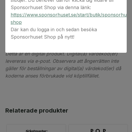
stödjer. Du behöver därför klicka dig vidare till
Presentkortet gäller i Sverige på NELLY.COM,
Sponsorhuset Shop via denna länk:
NLYMAN.COM och i butik (ej i tillfälliga butiker). Det
https://www.sponsorhuset.se/start/butik/sponsorhuse
är giltigt i 12 månader från inköpsdatum. Kan ej lösas
shop
in mot kontanter eller återköpas helt eller delvis. Nelly
Där kan du logga in och sedan besöka
NLY AB ansvarar ej för borttappade eller stulna
Sponsorhuset Shop på nytt!
presentkort.
Detta är en digital produkt. Digital(a) värdekod(er)
levereras via e-post. Observera att ångerrätten inte
gäller för beställningar av digital(a) värdekod(er) då
koderna anses förbrukade vid köptillfället.
Relaterade produkter