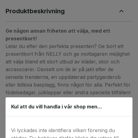
Produktbeskrivning
Ge någon annan friheten att välja, med ett
presentkort!
Letar du efter den perfekta presenten? Ge bort ett
presentkort från NELLY och ge mottagaren möjlighet
att välja bland ett stort utbud av kläder, skor och
accessoarer. Oavsett om de är på jakt efter de
senaste trenderna, en uppdaterad partygarderob
eller tidlösa basplagg, finns något för alla. Perfekt för
födelsedagar, julklappar eller andra speciella tillfällen!
Enkelt, smidigt – och alltid rätt stil och storlek!
Kul att du vill handla i vår shop men...
Välj ett belopp som passar dig, och vi skickar
presentkortet via mejl till dig eller den du vill
överraska.
Vi lyckades inte identifiera vilken förening du