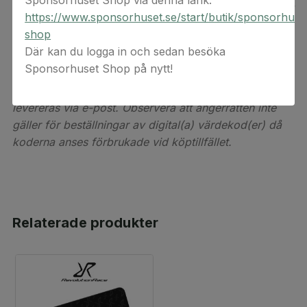
Sponsorhuset Shop via denna länk:
gäller endast vid ett köp och kan inte kombineras med
https://www.sponsorhuset.se/start/butik/sponsorhuse
andra erbjudanden. Hela beloppet måste utnyttjas
shop
men det går bra att lägga till överskridande belopp.
Där kan du logga in och sedan besöka
Koden är giltig i minst 6 månader.
Sponsorhuset Shop på nytt!
Detta är en digital produkt. Digital(a) värdekod(er)
levereras via e-post. Observera att ångerrätten inte
gäller för beställningar av digital(a) värdekod(er) då
koderna anses förbrukade vid köptillfället.
Relaterade produkter