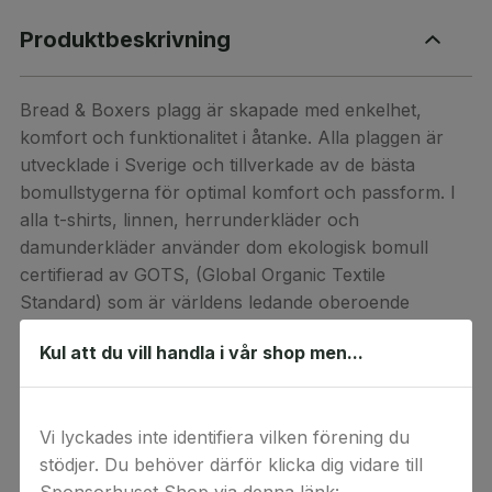
Produktbeskrivning
Bread & Boxers plagg är skapade med enkelhet,
komfort och funktionalitet i åtanke. Alla plaggen är
utvecklade i Sverige och tillverkade av de bästa
bomullstygerna för optimal komfort och passform. I
alla t-shirts, linnen, herrunderkläder och
damunderkläder använder dom ekologisk bomull
certifierad av GOTS, (Global Organic Textile
Standard) som är världens ledande oberoende
certifiering för textilier tillverkade av ekologiska fibrer.
Kul att du vill handla i vår shop men...
Sedan några år är hockeymålvakten Henrik Lundqvist
en del av Bread & Boxers som delägare efter att tidigt
blivit förtjust i deras produkter och koncept.
Vi lyckades inte identifiera vilken förening du
stödjer. Du behöver därför klicka dig vidare till
Presentkortet används på breadandboxers.se. Koden