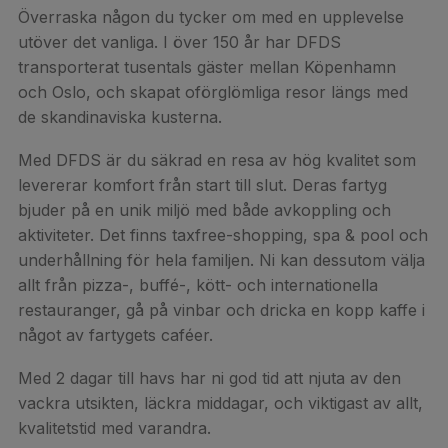
Överraska någon du tycker om med en upplevelse
utöver det vanliga. I över 150 år har DFDS
transporterat tusentals gäster mellan Köpenhamn
och Oslo, och skapat oförglömliga resor längs med
de skandinaviska kusterna.
Med DFDS är du säkrad en resa av hög kvalitet som
levererar komfort från start till slut. Deras fartyg
bjuder på en unik miljö med både avkoppling och
aktiviteter. Det finns taxfree-shopping, spa & pool och
underhållning för hela familjen. Ni kan dessutom välja
allt från pizza-, buffé-, kött- och internationella
restauranger, gå på vinbar och dricka en kopp kaffe i
något av fartygets caféer.
Med 2 dagar till havs har ni god tid att njuta av den
vackra utsikten, läckra middagar, och viktigast av allt,
kvalitetstid med varandra.