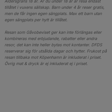
Åldersgräns 18 år. Är du under 18 år är resa endast
tillåtet i vuxens sällskap. Barn under 4 år reser gratis,
men de får ingen egen sängplats. Max ett barn utan
egen sängplats per hytt är tillåtet.
Resan som Gåvobeviset ger kan inte förlängas eller
kombineras med erbjudande, rabatter eller andra
resor, det kan inte heller bytas mot kontanter. DFDS
reserverar sig för utsålda dagar och hytter. Frukost på
resan tillbaka mot Köpenhamn är inkluderat i priset.
Övrig mat & dryck är ej inkluderat ej i priset.