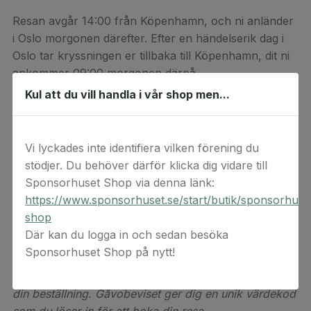
Resan avgår 14:00 från Köpenhamn, och ni anländer
i Oslo morgonen därefter. Efter en händelserik dag i
Oslo tar kryssningen er tillbaka till Köpenhamn, dit ni
ankommer 09:00 morgonen därpå.
Kul att du vill handla i vår shop men...
Gåvobeviset inkluderar en Minikryssning för upp till 2
personer med insides standardhytt, på Köpenhamn-
Oslo rutten. Frukost ingår på hemresan då
Vi lyckades inte identifiera vilken förening du
kryssningen är påväg tillbaka till Köpenhamn.
stödjer. Du behöver därför klicka dig vidare till
Presentkortets värde är 1195 kr.
Sponsorhuset Shop via denna länk:
https://www.sponsorhuset.se/start/butik/sponsorhuse
Villkor och övrig information:
shop
Gåvobeviset är en digital produkt och levereras via e-
Där kan du logga in och sedan besöka
post. Alla gåvobevis är giltiga i minst ett år. Den
Sponsorhuset Shop på nytt!
exakta giltighetstiden kan du se när du får
gåvobeviset levererat via e-post efter att du slutfört
din beställning. Gåvobeviset ger dig en unik värdekod