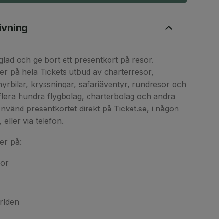
ivning
 glad och ge bort ett presentkort på resor.
ler på hela Tickets utbud av charterresor,
 hyrbilar, kryssningar, safariäventyr, rundresor och
flera hundra flygbolag, charterbolag och andra
nvänd presentkortet direkt på Ticket.se, i någon
 eller via telefon.
er på:
sor
ärlden