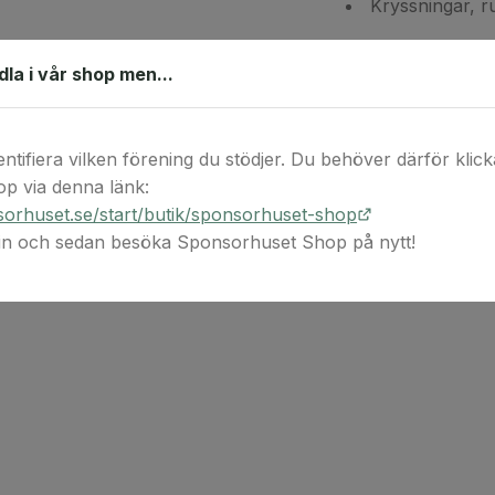
Kryssningar, r
Och mycket m
ndla i vår shop men...
Detta är en digita
post. Observera at
digital(a) värdek
entifiera vilken förening du stödjer. Du behöver därför klicka 
köptillfället.
p via denna länk:
orhuset.se/start/butik/sponsorhuset-shop
 in och sedan besöka Sponsorhuset Shop på nytt!