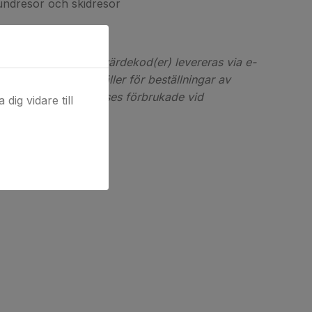
undresor och skidresor
er!
l produkt. Digital(a) värdekod(er) levereras via e-
t ångerrätten inte gäller för beställningar av
od(er) då koderna anses förbrukade vid
dig vidare till