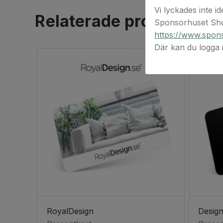
Vi lyckades inte id
Relaterade produkter
Sponsorhuset Sho
https://www.spons
Där kan du logga
RoyalDesign
Design