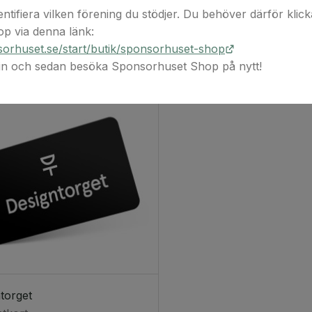
entifiera vilken förening du stödjer. Du behöver därför klicka 
p via denna länk:
orhuset.se/start/butik/sponsorhuset-shop
 in och sedan besöka Sponsorhuset Shop på nytt!
torget