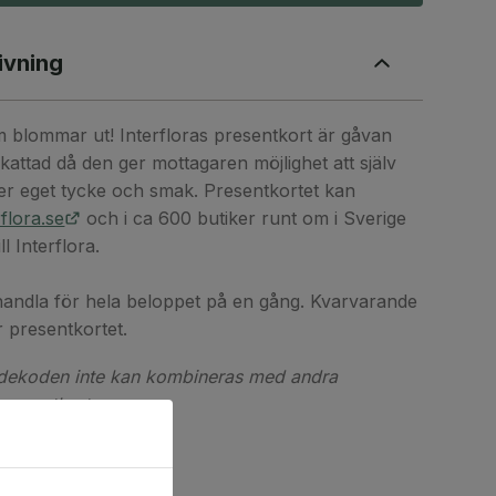
ivning
 blommar ut! Interfloras presentkort är gåvan
kattad då den ger mottagaren möjlighet att själv
er eget tycke och smak. Presentkortet kan
rflora.se
och i ca 600 butiker runt om i Sverige
l Interflora.
handla för hela beloppet på en gång. Kvarvarande
r presentkortet.
rdekoden inte kan kombineras med andra
 presentkort.