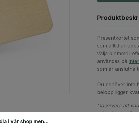
Produktbeskr
Presentkortet som
som alltid är upps
välja blommor eft
användas på
inte
som är anslutna til
Du behöver inte 
belopp ligger kva
Observera att vä
rabattkoder eller
ndla i vår shop men...