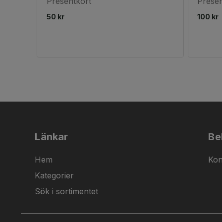
Presentkort
Presen
50 kr
100 kr
Länkar
Be
Hem
Kon
Kategorier
Sök i sortimentet