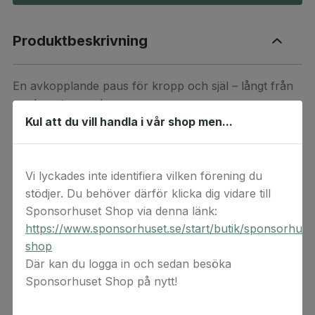
Produktbeskrivning
En avkopplande paus för kropp och själ – långt från
vardagsstressen!
Njut av en härlig getaway för två, precis på det sätt ni
Kul att du vill handla i vår shop men...
själva vill! Välj bland ett brett urval av charmiga hotell
runtom i Europa, som erbjuder allt från personlig
avkoppling och oförglömliga upplevelser till
Vi lyckades inte identifiera vilken förening du
kulinariska höjdpunkter.
stödjer. Du behöver därför klicka dig vidare till
Sponsorhuset Shop via denna länk:
Detta HOTELBOX-presentkort inkluderar:
https://www.sponsorhuset.se/start/butik/sponsorhuse
• 3 övernattningar
shop
• för 2 personer i dubbelrum
Där kan du logga in och sedan besöka
• Val bland cirka 1 200 hotell
Sponsorhuset Shop på nytt!
• Utforska hela hotellutbudet
här