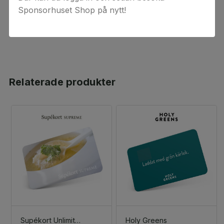
Sponsorhuset Shop på nytt!
gäller för beställningar av digital(a) värdekod(er) då
koderna anses förbrukade vid köptillfället.
Relaterade produkter
Supékort Unlimited Supreme
Holy Greens