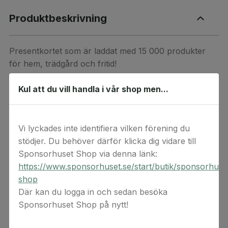
Produktbeskrivning
Presentkortet som är laddat med 15 000 produkter
för hem, trädgård och fritid!
Oavsett vem som får Julas presentkort i handen
Kul att du vill handla i vår shop men...
kommer de hitta något i varuhusen eller på jula.se
som gör dem alldeles varma i bröstet.
Vi lyckades inte identifiera vilken förening du
Detta är en digital produkt. Digital(a) värdekod(er)
stödjer. Du behöver därför klicka dig vidare till
levereras via e-post. Observera att ångerrätten inte
Sponsorhuset Shop via denna länk:
gäller för beställningar av digital(a) värdekod(er) då
https://www.sponsorhuset.se/start/butik/sponsorhuse
koderna anses förbrukade vid köptillfället.
shop
Där kan du logga in och sedan besöka
Sponsorhuset Shop på nytt!