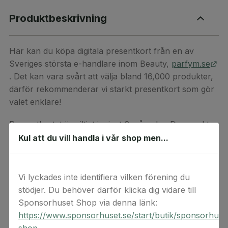
Produktbeskrivning
Här kan du köpa digitala presentkort från en av
Sveriges största e-handlare inom Beauty,
parfym.se
. Det kan vara svårt att välja bland 16,000 produkter,
därför rekommenderar vi starkt presentkort som gör
valet enklare!
Presentkortet är giltigt i minst 6 månader. Den exakta
giltighetstiden kan du se när du får värdekoden via e-
Kul att du vill handla i vår shop men...
post efter att du slutfört din beställning. Presentkortet
gäller alla produkter på Parfym.se. Presentkort kan
inte returneras eller lösas in mot pengar. Observera
Vi lyckades inte identifiera vilken förening du
att endast ett (1) presentkort kan användas per köp.
stödjer. Du behöver därför klicka dig vidare till
Sponsorhuset Shop via denna länk:
Presentkortets saldo kan kontrolleras på
https://www.sponsorhuset.se/start/butik/sponsorhuse
https://www.parfym.se/presentkort
.