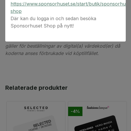
https://www.sponsorhuset.se/start/butik/sponsorhuse
shop
Vänligen uppmärksamma att ditt presentkort laddas
Där kan du logga in och sedan besöka
ner på enheten du öppnar den i.
Sponsorhuset Shop på nytt!
Detta är en digital produkt. Digital(a) värdekod(er)
levereras via e-post. Observera att ångerrätten inte
gäller för beställningar av digital(a) värdekod(er) då
koderna anses förbrukade vid köptillfället.
Relaterade produkter
-4%