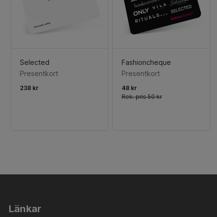
Selected
Fashioncheque
Presentkort
Presentkort
238 kr
48 kr
Rek. pris
50 kr
Länkar